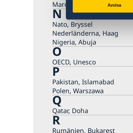
Marocko, Rabat
Avvisa
N
Nato, Bryssel
Nederländerna, Haag
Nigeria, Abuja
O
OECD, Unesco
P
Pakistan, Islamabad
Polen, Warszawa
Q
Qatar, Doha
R
Rumänien, Bukarest