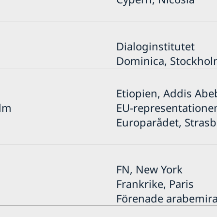
Dialoginstitutet
Dominica, Stockho
Etiopien, Addis Abe
olm
EU-representationen
Europarådet, Stras
FN, New York
Frankrike, Paris
Förenade arabemira