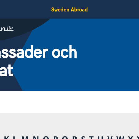
Sweden Abroad
uguês
ssader och
at
K
L
M
N
O
P
Q
R
S
T
U
V
W
X