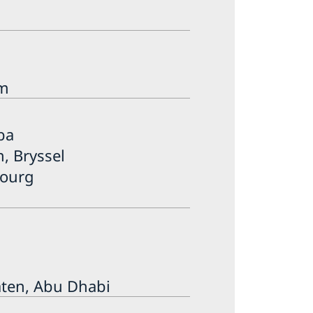
lm
ba
, Bryssel
bourg
ten, Abu Dhabi