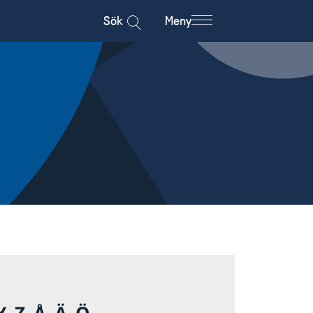
Sök
Meny
Y
Z
Å
Ä
Ö