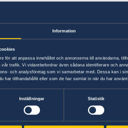
Jerusalem
Jordanien, Amman
Information
Kirgizistan, Stockh
Kosovo, Pristina
Kroatien, Zagreb
cookies
Kuba, Havanna
e för att anpassa innehållet och annonserna till användarna, tillh
vår trafik. Vi vidarebefordrar även sådana identifierare och anna
nnons- och analysföretag som vi samarbetar med. Dessa kan i sin
har tillhandahållit eller som de har samlat in när du har använt 
Liberia, Monrovia
Litauen, Vilnius
Inställningar
Statistik
Mexiko, Mexico City
Moçambique, Mapu