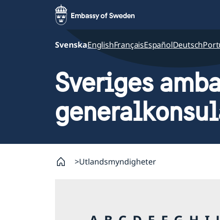
Svenska
English
Français
Español
Deutsch
Port
Sveriges amba
generalkonsul
Utlandsmyndigheter
A
B
C
D
E
F
G
H
I
J