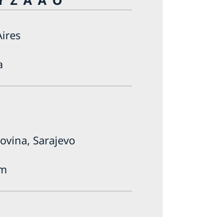
ires
a
ovina, Sarajevo
lm