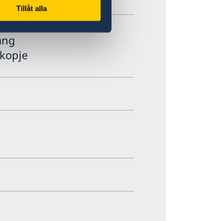
u
Tillåt alla
ang
kopje