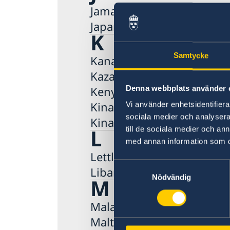
Jamaica, Stockholm
Japan, Tokyo
K
Samtycke
Kanada, Ottawa
Kazakstan, Astana
Kenya, Nairobi
Denna webbplats använder 
Kina, Peking
Vi använder enhetsidentifierar
sociala medier och analysera 
Kina, Shanghai
L
till de sociala medier och a
med annan information som du 
Lettland, Riga
Samtyckesval
Libanon, Beirut
Nödvändig
M
Malaysia, Kuala Lumpur
Malta, Stockholm