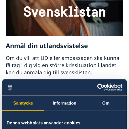
service till svenskar i Belgien.
medier
Facebook
Twitter
Instagram
och
Linkedin
.
Anmäl din utlandsvistelse
Om du vill att UD eller ambassaden ska kunna
få tag i dig vid en större krissituation i landet
kan du anmäla dig till svensklistan.
Anmäl dig till svensklistan
Samtycke
Information
Om
Denna webbplats använder cookies