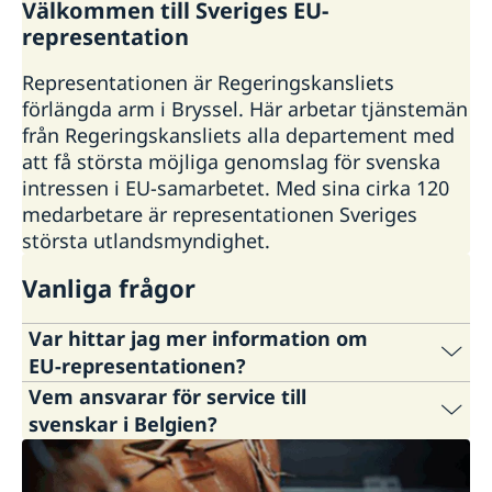
Välkommen till Sveriges EU-
Om oss
representation
Representationen är Regeringskansliets
förlängda arm i Bryssel. Här arbetar tjänstemän
från Regeringskansliets alla departement med
att få största möjliga genomslag för svenska
intressen i EU-samarbetet. Med sina cirka 120
medarbetare är representationen Sveriges
största utlandsmyndighet.
Vanliga frågor
Var hittar jag mer information om
EU-representationen?
Vem ansvarar för service till
Du hittar mer information på regeringens
svenskar i Belgien?
webbplats på både
svenska
och
engelska
.
Sveriges ambassad i Bryssel
ansvarar för
Nyheter och liknande publiceras i våra sociala