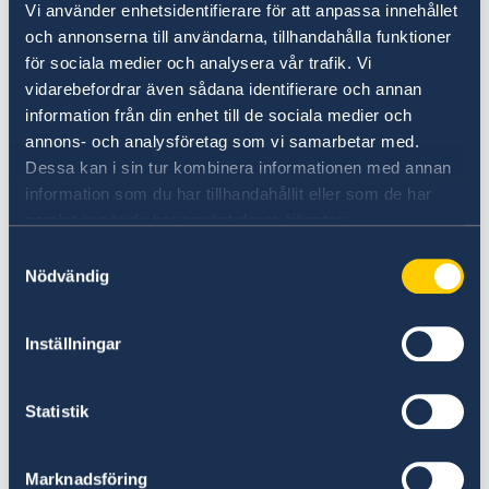
Vi använder enhetsidentifierare för att anpassa innehållet
och annonserna till användarna, tillhandahålla funktioner
för sociala medier och analysera vår trafik. Vi
UD:s reseinformation direkt i fickan
vidarebefordrar även sådana identifierare och annan
I appen UD Resklar finns råd och
information från din enhet till de sociala medier och
reseinformation om världens länder från
annons- och analysföretag som vi samarbetar med.
Dessa kan i sin tur kombinera informationen med annan
Sveriges ambassader.
information som du har tillhandahållit eller som de har
Om UD Resklar på regeringen.se
samlat in när du har använt deras tjänster.
Samtyckesval
Nödvändig
Inställningar
Statistik
Anmäl till UD
Marknadsföring