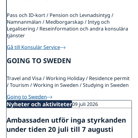
Lediga tjänster
Så stöttar vi svenska företag
Praktik
Vi är en resurs för svenska företag
Kontakt och Öppettider
Pass och ID-kort / Pension och Levnadsintyg /
Avgifter
Team Sweden
Nyheter och aktiviteter
Namnanmälan / Medborgarskap / Intyg och
Dataskyddspolicy (GDPR)
Så kan du få stöd
Legalisering / Reseinformation och andra konsulära
Nyheter
Svenska företag i Chile
tjänster
Chilensk-svenska kulturinstitutet i Chile
Anmäl handelshinder
Svenskar i Världen
Gå till Konsulär Service
Svenska kyrkan
GOING TO SWEDEN
Svenska skolan
Travel and Visa / Working Holiday / Residence permit
/ Tourism / Working in Sweden / Studying in Sweden
Going to Sweden
Nyheter och aktiviteter
09 juli 2026
Ambassaden utför inga styrkanden
under tiden 20 juli till 7 augusti