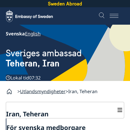
Sweden Abroad
Svenska
English
Sveriges ambassad
Teheran, Iran
Lokal tid
07:32
Utlandsmyndigheter
Iran, Teheran
Iran, Teheran
Kontakt
För svenska medborgare
Om oss