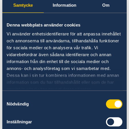
Samtycke
Information
Om
Anmäl din utlandsvistelse
Denna webbplats använder cookies
Om du vill att UD eller ambassaden ska kunna
Vi använder enhetsidentifierare för att anpassa innehållet
få tag i dig vid en större krissituation i landet
och annonserna till användarna, tillhandahålla funktioner
kan du anmäla dig till svensklistan.
för sociala medier och analysera vår trafik. Vi
vidarebefordrar även sådana identifierare och annan
Anmäl dig till svensklistan
information från din enhet till de sociala medier och
annons- och analysföretag som vi samarbetar med.
Dessa kan i sin tur kombinera informationen med annan
information som du har tillhandahållit eller som de har
samlat in när du har använt deras tjänster.
Samtyckesval
Nödvändig
Inställningar
UD:s reseinformation direkt i fickan