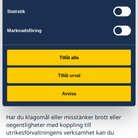
I appen UD Resklar finns råd och
Statistik
reseinformation om världens länder från
Sveriges ambassader.
Marknadsföring
Om UD Resklar på regeringen.se
Tillåt alla
Tillåt urval
Avvisa
Anmäl till UD
Har du klagomål eller misstänker brott eller
oegentligheter med koppling till
utrikesförvaltningens verksamhet kan du