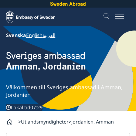
Sweden Abroad
Svenska
English
العربية
Sveriges ambassad
Amman, Jordanien
Välkommen till Sveriges ambassad i Amman,
Jordanien
Lokal tid
07:29
Utlandsmyndigheter
Jordanien, Amman