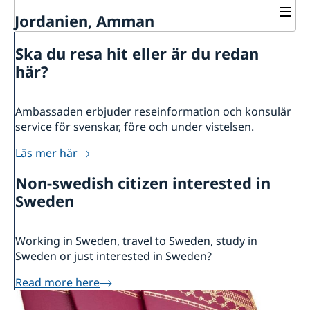
Jordanien, Amman
Kontakt
Ska du resa hit eller är du redan
Aktuellt
Kontakt gällande visum och uppehållstillstånd
här?
Boka tid
Om oss
Nyheter
Prislista
Ambassaden erbjuder reseinformation och konsulär
Migrationssektionen - inställt drop-in torsdag den 7
Uppdaterad tid för drop-in Migrations sektionen
Ambassadens personal
Var ska ansökan lämnas in?
service för svenskar, före och under vistelsen.
maj 2026
Dataskyddspolicy för utlandsmyndigheterna
Inreseförbud för utländska medborgare upphävs 1
Lediga jobb
Läs mer här
april
Praktiktjänstgöring på ambassaden i Amman
Ändringar i inreseförbudet för personer som är
Non-swedish citizen interested in
bosatta i Jordanien
Sweden
Nu möjligt att betala med betalkort hos ambassaden
UD häver reseavrådan för Jordanien och ett antal
andra länder
Working in Sweden, travel to Sweden, study in
Ändrad handläggningsprocess för
Sweden or just interested in Sweden?
pappersansökningar
Ny sajt för offentlig diplomati - Swedish Foreign
Read more here
Policy Stories