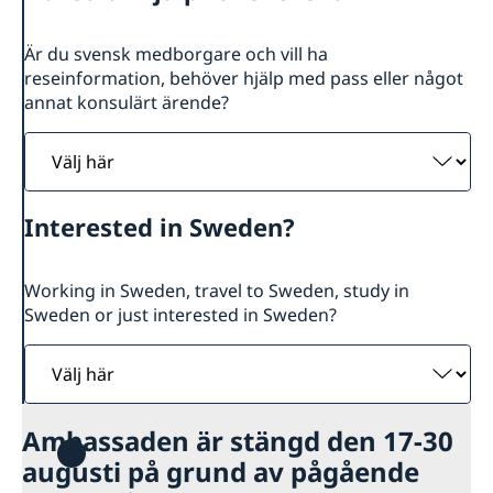
Svenska institutioner
Om oss
Svenska och nordiska föreningar
Praktik på ambassaden
Så stöttar vi svenska företag
Är du svensk medborgare och vill ha
Svenska kyrkor och skolor
Dataskyddspolicy (GDPR)
reseinformation, behöver hjälp med pass eller något
Presskontakt vid ambassaden
Vi är en resurs för svenska företag
Aktuellt
Arbeta på ambassaden
annat konsulärt ärende?
Frankrike i Sverige
Team Sweden
Fransk-svenska innovationspartnerskapet
Chaufför med administrativa och logistiska
Praktisk information för studier, resor och
Så kan du få stöd
Välj
Tidsbokning för konsulära ärenden
arbetsuppgifter
bosättning i Sverige
Svenska företag i Frankrike
här
Anmäl handelshinder
Interested in Sweden?
Working in Sweden, travel to Sweden, study in
Sweden or just interested in Sweden?
Välj
här
Ambassaden är stängd den 17-30
augusti på grund av pågående