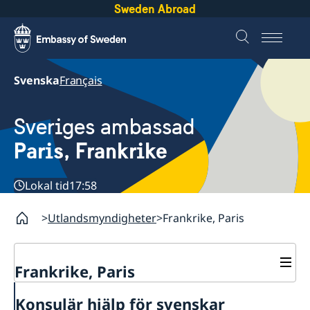
Sweden Abroad
Svenska
Français
Sveriges ambassad
Paris, Frankrike
Lokal tid
17:58
Utlandsmyndigheter
Frankrike, Paris
Frankrike, Paris
Kontakt / Öppettider
Konsulär hjälp för svenskar