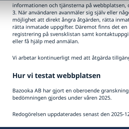
informationen och tjänsterna på webbplatsen, o
3. När användaren avanmäler sig själv eller någ
möjlighet att direkt ångra åtgärden, rätta inma
rätta inmatade uppgifter. Däremot finns det en l
registrering på svensklistan samt kontaktuppgift
eller få hjälp med anmälan.
ng
Vi arbetar kontinuerligt med att åtgärda tillgäng
ng
Hur vi testat webbplatsen
a
Bazooka AB har gjort en oberoende granskning
bedömningen gjordes under våren 2025.
te
dox
Redogörelsen uppdaterades senast den 2025-12