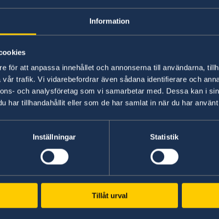
Myndigheten för digital förvaltning har ansvaret 
till digital offentlig service. Om du inte är nöj
Information
kan du kontakta Myndigheten för digital förvalt
cookies
Teknisk information om webbplats
e för att anpassa innehållet och annonserna till användarna, tillh
vår trafik. Vi vidarebefordrar även sådana identifierare och anna
Den här webbplatsen är delvis förenlig med ni
nnons- och analysföretag som vi samarbetar med. Dessa kan i sin
Accessibility Guidelines version 2.1. Vilket inneh
har tillhandahållit eller som de har samlat in när du har använt 
nedan.
a
Inställningar
Statistik
Kända brister
1. Ett antal bilder på webbplatsen saknar förkla
personer med synnedsättning som använder skärm
bildinnehållet.
Tillåt urval
2. Viss innehållsformatering kan leda till att ko
a
a
eftersom kod som validerar ökar chansen att 