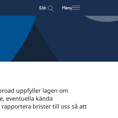
Sök
Meny
broad uppfyller lagen om
ice, eventuella kända
apportera brister till oss så att