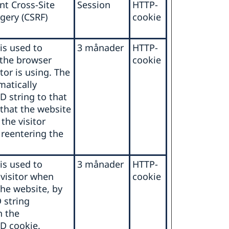
nt Cross-Site
Session
HTTP-
gery (CSRF)
cookie
is used to
3 månader
HTTP-
 the browser
cookie
itor is using. The
matically
D string to that
 that the website
 the visitor
reentering the
is used to
3 månader
HTTP-
 visitor when
cookie
the website, by
 string
n the
D cookie.