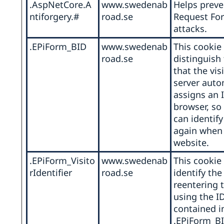
.AspNetCore.A
www.swedenab
Helps preve
ntiforgery.#
road.se
Request For
attacks.
.EPiForm_BID
www.swedenab
This cookie 
road.se
distinguish
that the vis
server auto
ng
assigns an I
browser, so
can identify
ng
again when 
website.
a
.EPiForm_Visito
www.swedenab
This cookie 
rIdentifier
road.se
identify the
te
reentering 
dox
using the ID
contained i
.EPiForm_BI