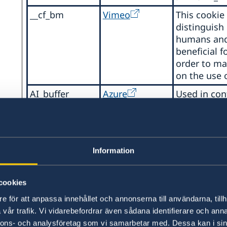
a
te
__cf_bm
Vimeo
This cookie 
på
distinguish
ro
humans and 
beneficial f
order to ma
on the use o
AI_buffer
Azure
Used in con
"AI_sentBuff
limit the n
server-updat
synergy als
Information
website to 
duplicate d
updates.
cookies
AI_sentBuffer
Azure
Used in con
e för att anpassa innehållet och annonserna till användarna, tillh
"AI_buffer" 
vår trafik. Vi vidarebefordrar även sådana identifierare och anna
the number 
nnons- och analysföretag som vi samarbetar med. Dessa kan i sin