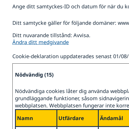
Ange ditt samtyckes-ID och datum för när du k
Ditt samtycke gäller för följande domäner: w
Ditt nuvarande tillstånd: Avvisa.
Ändra ditt medgivande
Cookie-deklaration uppdaterades senast 01/08
a
Nödvändig (15)
Nödvändiga cookies låter dig använda webbpl
grundläggande funktioner, såsom sidnavigerin
webbplatsen. Webbplatsen fungerar inte korre
Namn
Utfärdare
Ändamål
a
a