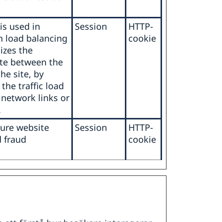
is used in
Session
HTTP-
h load balancing
cookie
izes the
te between the
the site, by
 the traffic load
 network links or
.
ure website
Session
HTTP-
d fraud
cookie