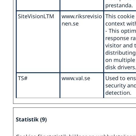
prestanda.
SiteVisionLTM
www.riksrevisio
This cookie 
nen.se
context wit
- This optim
response ra
visitor and 
distributing
on multiple
disk drivers
TS#
www.val.se
Used to ens
security an
detection.
a
Statistik (9)
run