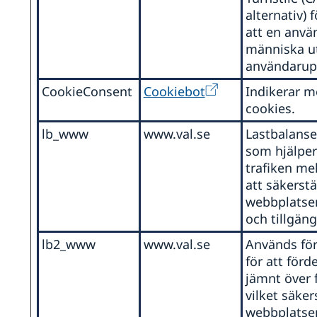
alternativ) f
att en anvä
människa ut
ag
användarup
a
CookieConsent
Cookiebot
Indikerar m
n
cookies.
m är
lb_www
www.val.se
Lastbalanse
som hjälper 
trafiken mel
att säkerstä
webbplatse
och tillgäng
lle
eign
lb2_www
www.val.se
Används för
för att förd
jämnt över f
vilket säker
webbplatsen