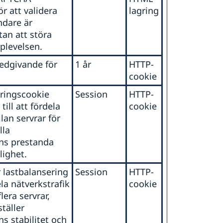
ör att validera
lagring
ndare är
an att störa
plevelsen.
edgivande för
1 år
HTTP-
cookie
ringscookie
Session
HTTP-
till att fördela
cookie
lan servrar för
lla
ns prestanda
lighet.
 lastbalansering
Session
HTTP-
ela nätverkstrafik
cookie
lera servrar,
ställer
s stabilitet och