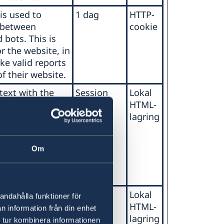
is used to
1 dag
HTTP-
 between
cookie
bots. This is
or the website, in
ke valid reports
f their website.
text with the
Session
Lokal
er" in order to
HTML-
umber of data-
lagring
es (Azure). This
o allows the
Om
detect any
ata-server-
text with the
Session
Lokal
andahålla funktioner för
in order to limit
HTML-
n information från din enhet
of data-server-
lagring
 tur kombinera informationen