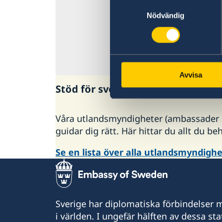
Samtyckesval
varsel som till e
Nödvändig
öka. Det är därfö
vad gäller pengar
Senast uppdaterad
Avvisa
Stöd för svenska företag
Våra utlandsmyndigheter (ambassader oc
guidar dig rätt. Här hittar du allt du be
Se en lista över alla utlandsmyndigh
Sverige har diplomatiska förbindelser me
i världen. I ungefär hälften av dessa sta