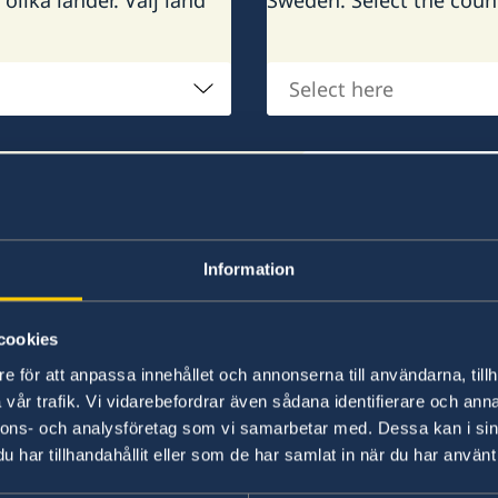
Select
here
Välj
ralkonsulat
ambassad
on består av drygt
 om i världen. Välj
Information
cookies
lanöstern påverkar flygtrafiken
e för att anpassa innehållet och annonserna till användarna, tillh
vår trafik. Vi vidarebefordrar även sådana identifierare och anna
nnons- och analysföretag som vi samarbetar med. Dessa kan i sin
ill flygbränsle till följd av krisen i Mellanöstern leder
har tillhandahållit eller som de har samlat in när du har använt 
ngar i flygtrafiken. Det är därför viktigt att hålla si
nds, särskilt utanför EU. Förutsättningarna kan ändr