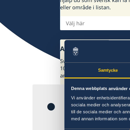
eller område i listan.
Välj
här
Ambassader och gene
Sveriges utrikesrepresentati
100 utlandsmyndigheter runt
Samtycke
ambassad i listan.
Denna webbplats använder 
Krisen i Mel
Vi använder enhetsidentifierar
sociala medier och analysera 
till de sociala medier och a
Minskad tillgång t
med annan information som du 
som mindre störni
flygresor utomla