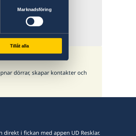
priser plötsligt
Marknadsföring
 flygresor, både
ygtrafiken.
Tillåt alla
pnar dörrar, skapar kontakter och
n direkt i fickan med appen UD Resklar.