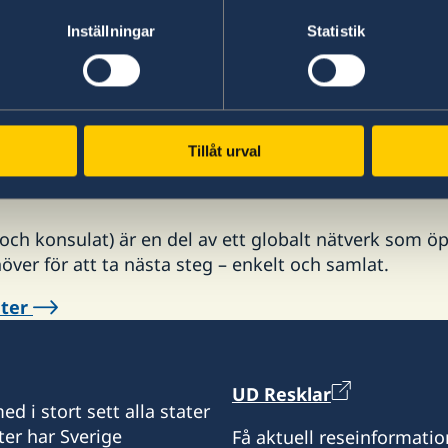
xempel att flyg kan ställas in, dirigeras om och biljett
Inställningar
Statistik
r angeläget att varje resenär har goda marginaler vid
 och tid, för att kunna hantera dessa osäkerheter i fl
 04 maj 2026
Tillåt urval
h konsulat) är en del av ett globalt nätverk som öp
höver för att ta nästa steg – enkelt och samlat.
eter
UD Resklar
d i stort sett alla stater
ter har Sverige
Få aktuell reseinformatio