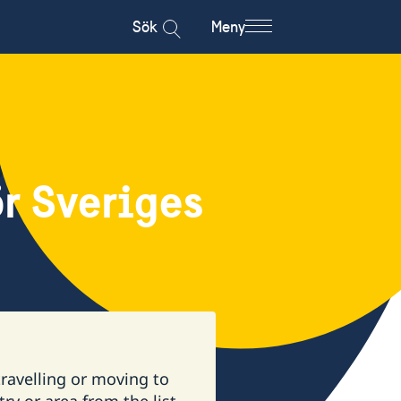
Sök
Meny
r Sveriges
ravelling or moving to
ry or area from the list.