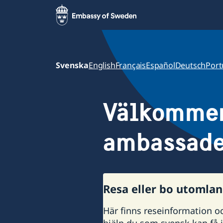
Svenska
English
Français
Español
Deutsch
Port
Välkommen 
ambassade
Resa eller bo utomla
Här finns reseinformation o
hjälp du som svensk kan få i 