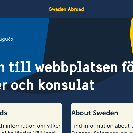
Sweden Abroad
uguês
till webbplatsen fö
r och konsulat
nds
About Sweden
ch information om vilken
Find information about t
olika länder. Välj land
Sweden. Select the count