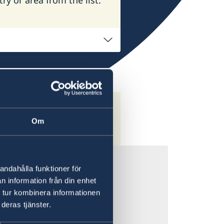
Om
andahålla funktioner för
n information från din enhet
 tur kombinera informationen
 till såväl större
deras tjänster.
g informerad vid
as med kort