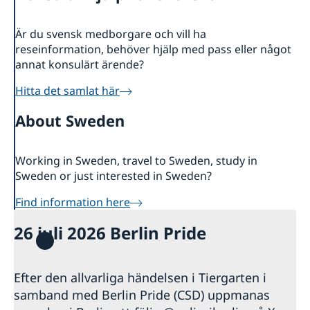
Ändrade öppettider
Kontakt & öppettider
Val 2026
Våra konsulat
Om oss
Är du svensk medborgare och vill ha
Reseinformation till svenskar
Presskontakter
Sverige i Tyskland
reseinformation, behöver hjälp med pass eller något
Lediga tjänster
annat konsulärt ärende?
Svensk- och engelsktalande advokater i Tyskland
Så stöttar vi svenska företag
Svenska kyrkor
Hitta det samlat här
Anmäl handelshinder
SWEA
Så kan du få stöd
About Sweden
Svenskar i världen
Team Sweden i Tyskland
Svenska skolor och skolföreningar
Vi är en resurs för svenska företag
Working in Sweden, travel to Sweden, study in
Sweden or just interested in Sweden?
Find information here
26 juli 2026 Berlin Pride
Efter den allvarliga händelsen i Tiergarten i
samband med Berlin Pride (CSD) uppmanas