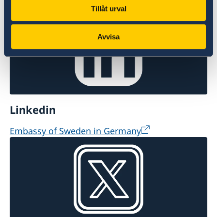
@Swebotschaft
Tillåt urval
Avvisa
Linkedin
Embassy of Sweden in Germany