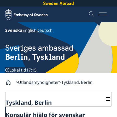
Sweden Abroad
Svenska
English
Deutsch
Sveriges ambassad
Berlin, Tyskland
Lokal tid
17:15
Utlandsmyndigheter
Tyskland, Berlin
Tyskland, Berlin
Aktuellt
Konsulär hjälp för svenskar