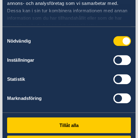
annons- och analysföretag som vi samarbetar med.
Dessa kan i sin tur kombinera informationen med annan
information som du har tillhandahållit eller som de har
samlat in när du har använt deras tjänster.
Samtyckesval
Nödvändig
Facebook
Schwedische Botschaft
Inställningar
Statistik
Marknadsföring
Instagram
Tillåt alla