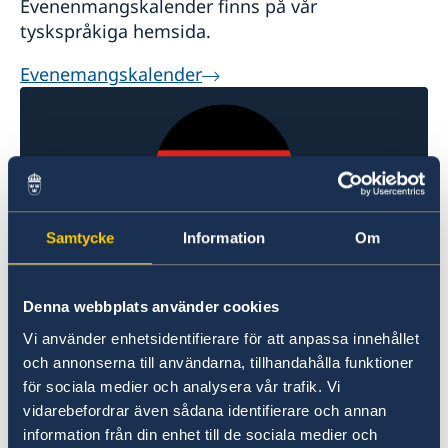
Evenenmangskalender finns på vår
tyskspråkiga hemsida.
Evenemangskalender
Samtycke
Information
Om
Information om Tyskland
Denna webbplats använder cookies
Här hittar du information om Tyskland
Vi använder enhetsidentifierare för att anpassa innehållet
och annonserna till användarna, tillhandahålla funktioner
Om Tyskland
för sociala medier och analysera vår trafik. Vi
vidarebefordrar även sådana identifierare och annan
information från din enhet till de sociala medier och