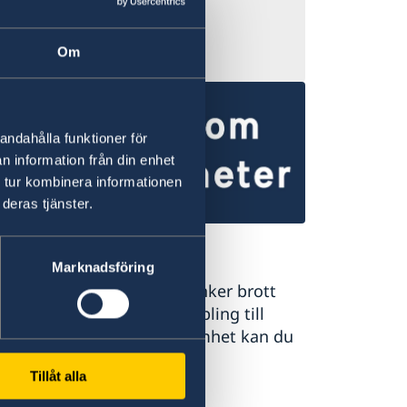
ygtrafiken.
Om
andahålla funktioner för
n information från din enhet
 tur kombinera informationen
deras tjänster.
mäl till UD
Marknadsföring
 du klagomål eller misstänker brott
er oegentligheter med koppling till
rikesförvaltningens verksamhet kan du
äla till UD.
Tillåt alla
mäl klagomål mot