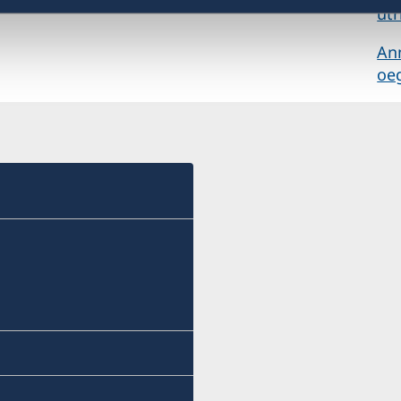
utr
An
oe