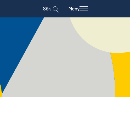
Sök
Meny