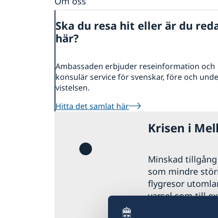
Om oss
Ambassadens personal
Ska du resa hit eller är du red
här?
Ambassaden erbjuder reseinformation och
konsulär service för svenskar, före och und
vistelsen.
Hitta det samlat här
Krisen i Mel
Minskad tillgång t
som mindre störni
flygresor utomla
varsel som till e
öka. Det är därfö