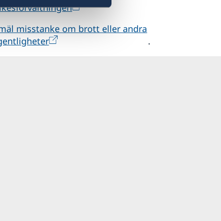
ikesförvaltningen
mäl misstanke om brott eller andra
gentligheter
.