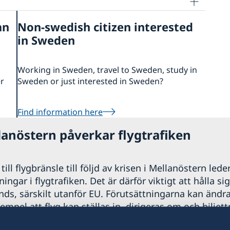
an
Non-swedish citizen interested
in Sweden
Working in Sweden, travel to Sweden, study in
er
Sweden or just interested in Sweden?
Find information here
lanöstern påverkar flygtrafiken
ill flygbränsle till följd av krisen i Mellanöstern leder
ngar i flygtrafiken. Det är därför viktigt att hålla si
nds, särskilt utanför EU. Förutsättningarna kan ändr
xempel att flyg kan ställas in, dirigeras om och biljett
r angeläget att varje resenär har goda marginaler vid