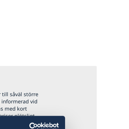
 till såväl större
g informerad vid
as med kort
priser plötsligt
 flygresor, både