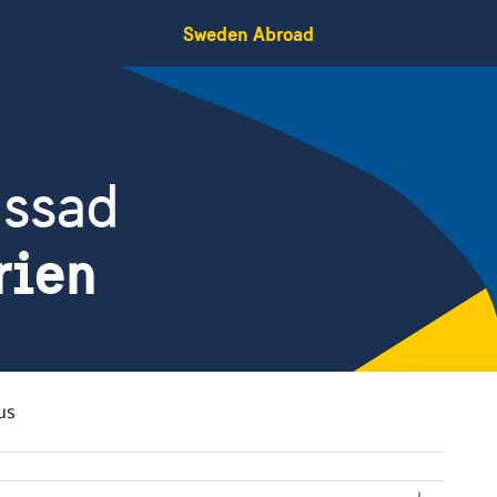
Sweden Abroad
assad
rien
us