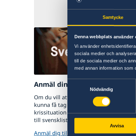
vad gäller pengar
Samtycke
Senast uppdaterad
Denna webbplats använder 
Vi använder enhetsidentifierar
sociala medier och analysera 
till de sociala medier och a
med annan information som du 
Anmäl din utlandsvistelse
Samtyckesval
Nödvändig
Om du vill att UD eller ambassaden ska
kunna få tag i dig vid en större
krissituation i landet kan du anmäla di
till svensklistan.
Avvisa
Anmäl dig till svensklistan