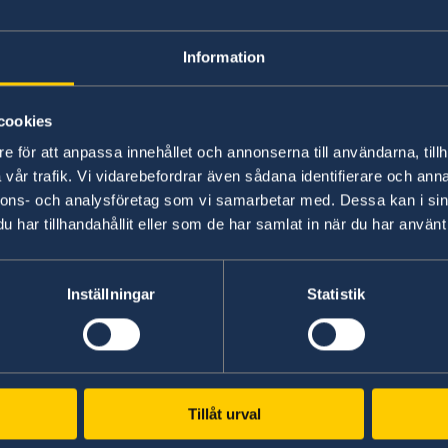
 och tid, för att kunna hantera dessa osäkerheter i fl
Information
 04 maj 2026
cookies
e för att anpassa innehållet och annonserna till användarna, tillh
vår trafik. Vi vidarebefordrar även sådana identifierare och anna
nnons- och analysföretag som vi samarbetar med. Dessa kan i sin
har tillhandahållit eller som de har samlat in när du har använt 
UD:s reseinformation direkt i
An
Inställningar
Statistik
fickan
Har
ell
I appen UD Resklar finns råd och
g
ut
reseinformation om världens länder från
anm
Sveriges ambassader.
Tillåt urval
An
Om UD Resklar på regeringen.se