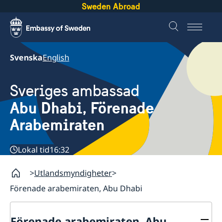
Sweden Abroad
Svenska
English
Sveriges ambassad
Abu Dhabi, Förenade
Arabemiraten
Lokal tid
16:32
Utlandsmyndigheter
Förenade arabemiraten, Abu Dhabi
Förenade arabemiraten, Abu