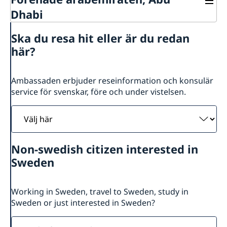
Dhabi
Kontakt
Ska du resa hit eller är du redan
Om oss
här?
Ambassadens personal
Så stöttar vi svenska företag
Vi är en resurs för svenska företag
Aktuellt
Ambassaden erbjuder reseinformation och konsulär
Team Sweden
service för svenskar, före och under vistelsen.
Nyheter
Så kan du få stöd
Välj
Svenska företag i Förenade arabemiraterna
Anmäl handelshinder
här
Non-swedish citizen interested in
Sweden
Working in Sweden, travel to Sweden, study in
Sweden or just interested in Sweden?
Find