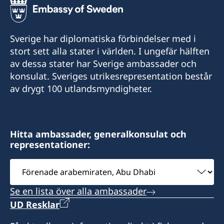
+973 17 339 799
+971 2 417 88 00
E-Post
Sverige har diplomatiska förbindelser med i
E-Post
stort sett alla stater i världen. I ungefär hälften
Swecon@batelco.com.bh
av dessa stater har Sverige ambassader och
Ambassaden.abu-dhabi@gov.se
Fax
konsulat. Sveriges utrikesrepresentation består
Sverige har inte något konsulat i Kuwait.
av drygt 100 utlandsmyndigheter.
+973 17 320 498
Ambassaden representerar Kuwait från Abu
Dhabi. Vänligen ta kontakt med ambassaden i
Öppettider är på söndagar, tisdagar och
Abu Dhabi för konsulär service exempelvis
torsdagar från 9:00 till 12:00
Hitta ambassader, generalkonsulat och
ansökan om samordningsnummer och pass.
representationer:
Välj
ambassad
Se en lista över alla ambassader
UD Resklar