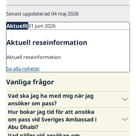
Senast uppdaterad 04 maj 2026
Aktuellt
01 juni 2026
Aktuell reseinformation
Aktuell reseinformation
se alla nyheter
Vanliga frågor
Vad ska jag ha med mig när jag
ansöker om pass?
Hur bokar jag tid för att ansöka
Utförlig information om vad du behöver ha
om pass vid Sveriges Ambassad i
med dig vid ansökningstillfället samt för
Abu Dhabi?
tidsbokning av passansökan finns via följande
Vad gäller vid ansökan om