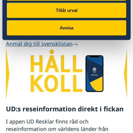
Anmäl din utlandsvistelse
Tillåt urval
Om du vill att UD eller ambassaden ska kunna
få tag i dig vid en större krissituation i landet
Avvisa
kan du anmäla dig till svensklistan.
Anmäl dig till svensklistan
UD:s reseinformation direkt i fickan
I appen UD Resklar finns råd och
reseinformation om världens länder från