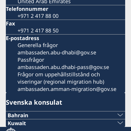
United Arab Emirates
Telefonnummer
+971 2 417 88 00
Fax
+971 2 417 88 50
E-postadress
Generella frågor
ambassaden.abu-dhabi@gov.se
Passfrågor
ambassaden.abu.dhabi-pass@gov.se
Frågor om uppehållstillstånd och
viseringar (regional migration hub)
ambassaden.amman-migration@gov.se
Svenska konsulat
Bahrain
Tel
Kuwait
Tel