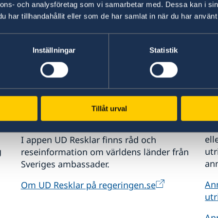
nnons- och analysföretag som vi samarbetar med. Dessa kan i sin
ssad?
har tillhandahållit eller som de har samlat in när du har använt 
eriges företrädare i ett 30-tal länder där Sverige i
placerade i Stockholm, men gör regelbundet resor ti
Inställningar
Statistik
yndigheter (KSU) på Utrikesdepartementet i Stockho
ns honorärkonsulat i berörda länder.
Om oss
.
UD:s reseinformation direkt i
An
Tillåt urval
fickan
Har
ell
I appen UD Resklar finns råd och
g
ut
reseinformation om världens länder från
anm
Sveriges ambassader.
An
Om UD Resklar på regeringen.se
utr
An