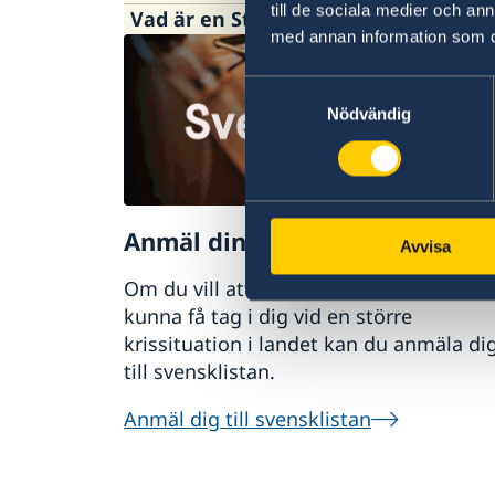
till de sociala medier och a
Vad är en Stockholmsbaserad amba
med annan information som du 
De Stockholmsbaserade sändebuden är Sv
Samtyckesval
representation. Dessa ambassadörer är 
Nödvändig
Kansliet för stöd till mindre utlandsm
och handläggning av sakfrågor. Det fin
Läs mer om Elfenbenskusten på sidan
Anmäl din utlandsvistelse
Avvisa
Om du vill att UD eller ambassaden ska
kunna få tag i dig vid en större
krissituation i landet kan du anmäla di
till svensklistan.
Anmäl dig till svensklistan