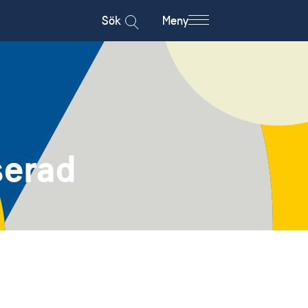
Sök
Meny
serad