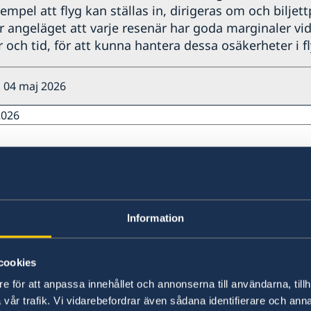
xempel att flyg kan ställas in, dirigeras om och biljett
r angeläget att varje resenär har goda marginaler vid
 och tid, för att kunna hantera dessa osäkerheter i fl
 04 maj 2026
2026
prioriteringar i utrikesdeklarationen 20
presenterade utrikesminister Maria Malmer Stenerga
Information
deklaration för 2026 i riksdagen.
cookies
e för att anpassa innehållet och annonserna till användarna, tillh
vår trafik. Vi vidarebefordrar även sådana identifierare och anna