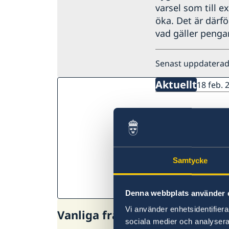
varsel som till e
öka. Det är därfö
vad gäller pengar
Senast uppdaterad
Aktuellt
18 feb. 
Regeringens 
Den 18 februari 
Samtycke
utrikespolitiska 
se alla nyheter
Denna webbplats använder 
Vi använder enhetsidentifierar
Vanliga frågor
sociala medier och analysera 