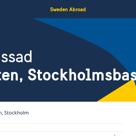
Sweden Abroad
assad
ten, Stockholmsba
n, Stockholm