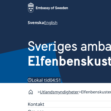
Svenska
English
Sveriges amb
Elfenbenskus
Lokal tid
04:51
Utlandsmyndigheter
Elfenbenskuste
Kontakt