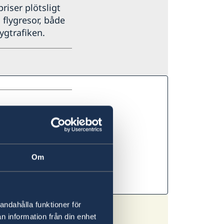
priser plötsligt
 flygresor, både
ygtrafiken.
26
rd regeringens
Om
andahålla funktioner för
n information från din enhet