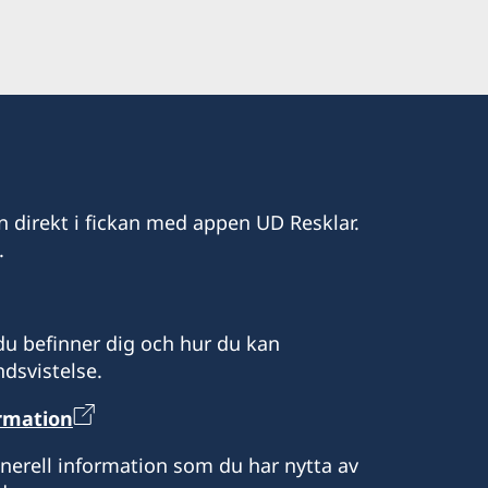
.00
n direkt i fickan med appen UD Resklar.
.
u befinner dig och hur du kan
dsvistelse.
ormation
enerell information som du har nytta av