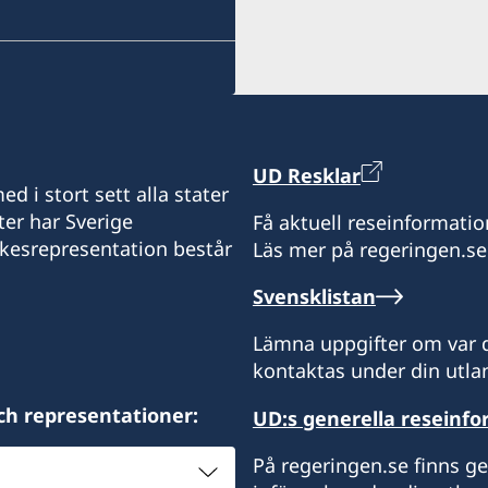
Résidence Boursault
Grand-Bassam
Abidjan
Elfenbenskusten
Måndag-fredag: 09.00-16
UD Resklar
Honorärkonsul
d i stort sett alla stater
ter har Sverige
Få aktuell reseinformatio
Raymond Sauhi
ikesrepresentation består
Läs mer på regeringen.se
Svensklistan
Lämna uppgifter om var d
kontaktas under din utlan
ch representationer:
UD:s generella reseinf
På regeringen.se finns g