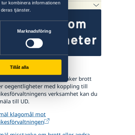
 tur kombinera informationen
deras tjänster.
nte har någon fast diplomatisk
ll de länder de är anmälda.
Marknadsföring
lm stödjer med beredning av ärenden
mäl till UD
Tillåt alla
 du klagomål eller misstänker brott
er oegentligheter med koppling till
rikesförvaltningens verksamhet kan du
äla till UD.
mäl klagomål mot
ikesförvaltningen
mäl misstanke om brott eller andra