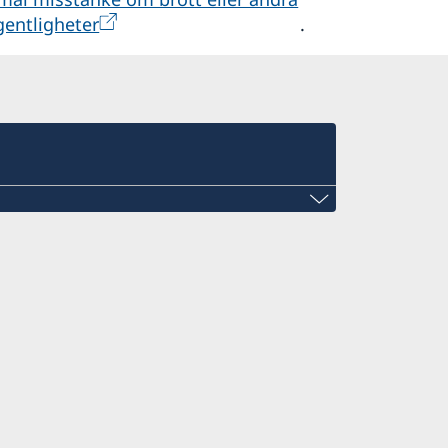
gentligheter
.
i