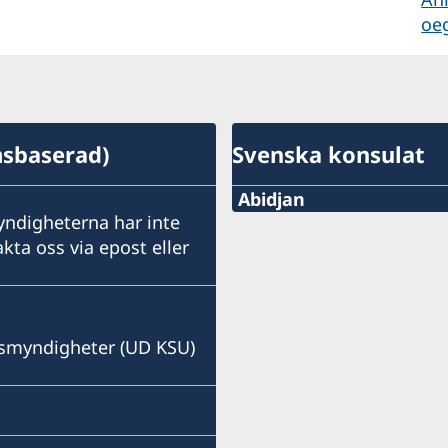
oe
msbaserad)
Svenska konsulat
Abidjan
ndigheterna har inte
Telefon:
kta oss via epost eller
+225 27 21 31 25 96
E-post:
ndsmyndigheter (UD KSU)
abidjan.swecons@aviso.c
Consulate of Sweden
Quartier France