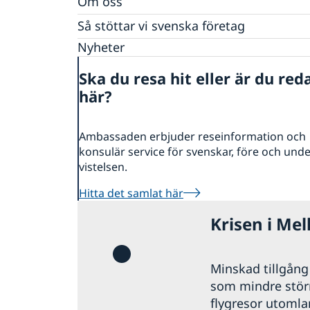
Om oss
Dataskyddspolicy (GDPR)
Så stöttar vi svenska företag
Vi är en resurs för svenska företag
Nyheter
Team Sweden
Ska du resa hit eller är du red
Så kan du få stöd
här?
Svenska företag i Elfenbenskusten
Anmäl handelshinder
Ambassaden erbjuder reseinformation och
konsulär service för svenskar, före och und
vistelsen.
Hitta det samlat här
Krisen i Mel
Minskad tillgång t
som mindre störni
flygresor utomla