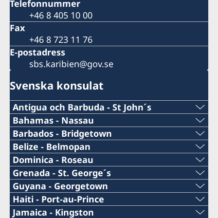
Telefonnummer
+46 8 405 10 00
Fax
+46 8 723 11 76
E-postadress
sbs.karibien@gov.se
Svenska konsulat
Antigua och Barbuda - St John´s
Telefonnummer konsulat
Bahamas - Nassau
Telefonnummer konsulat
Barbados - Bridgetown
+1 (268)562 5050
Telefonnummer konsulat
Belize - Belmopan
1-242-326 28 17
Telefonnummer
Dominica - Roseau
Emailadress konsulat
+1-246-537-1000
Telefonnummer konsulat
Grenada - St. George´s
Emailadress konsulat
+501 822 2387
swe.antigua@gmail.com
Telefonnummer konsulat
Guyana - Georgetown
Emailadress konsulat
+1-767-448-2181
Nassau.swecons@ldcc.cc,
Telefonnummer konsulat
Haiti - Port-au-Prince
Epost
Sveriges konsulat:
+1-473-404-2004
john@skylineconstructionltd.com
swedishconsulate@wiit.net
Mobilnummer konsul
Jamaica - Kingston
Email adress konsulat