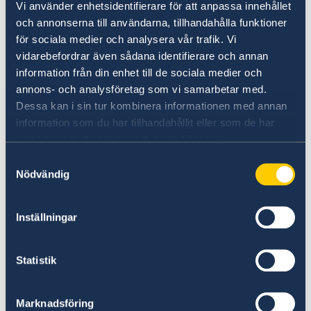
få tag i dig vid en större krissituation i landet
Vi använder enhetsidentifierare för att anpassa innehållet
kan du anmäla dig till svensklistan.
och annonserna till användarna, tillhandahålla funktioner
för sociala medier och analysera vår trafik. Vi
Anmäl dig till svensklistan
vidarebefordrar även sådana identifierare och annan
information från din enhet till de sociala medier och
annons- och analysföretag som vi samarbetar med.
Dessa kan i sin tur kombinera informationen med annan
information som du har tillhandahållit eller som de har
samlat in när du har använt deras tjänster.
Samtyckesval
Nödvändig
UD:s reseinformation direkt i fickan
Inställningar
I appen UD Resklar finns råd och
reseinformation om världens länder från
Statistik
Sveriges ambassader.
Om UD Resklar på regeringen.se
Marknadsföring