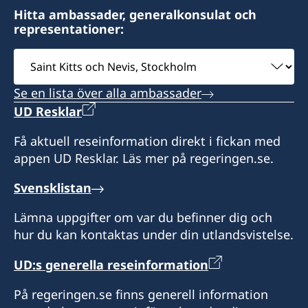
Michelle Anthony-Desir
Trinidad and Tobago
Paramaribo
13 Evergreens, Old Grange
Hitta ambassader, generalkonsulat och
Honorärkonsul
Honorärkonsul
Surinam
Mt. Irvine
representationer:
Måndag – fredag kl. 09.00-16.00
Scarborough
Dr. Joy Kathleen Allen-Ferdinand
Brian Glasgow
Välj
9-15 mån-fre (besök efter överenskommelse i
Tobago
Honorärkonsul
ambassad
förväg via telefon eller email).
Måndag-fredag, 08.00-18.00
Se en lista över alla ambassader
David O´Brien
Honorär generalkonsul
Konsul
UD Resklar
Honorärkonsul
Peter Goldson
Elleson Fraenk
Få aktuell reseinformation direkt i fickan med
Teija Maritta De Silva
appen UD Resklar. Läs mer på regeringen.se.
Svensklistan
Lämna uppgifter om var du befinner dig och
hur du kan kontaktas under din utlandsvistelse.
UD:s generella reseinformation
På regeringen.se finns generell information