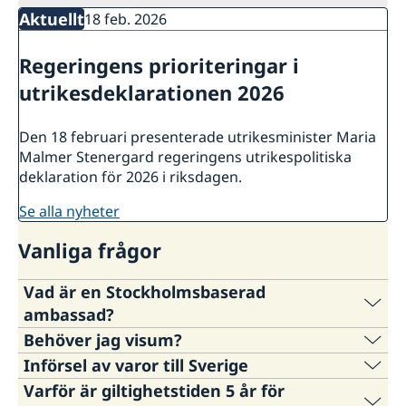
Aktuellt
18 feb. 2026
Regeringens prioriteringar i
utrikesdeklarationen 2026
Den 18 februari presenterade utrikesminister Maria
Malmer Stenergard regeringens utrikespolitiska
deklaration för 2026 i riksdagen.
se alla nyheter
Vanliga frågor
Vad är en Stockholmsbaserad
ambassad?
Behöver jag visum?
De Stockholmsbaserade sändebuden är
Införsel av varor till Sverige
Sveriges företrädare i ett 30-tal länder där
Svenska ambassaden hanterar inte
Varför är giltighetstiden 5 år för
Sverige inte har någon fast diplomatisk
viseringsfrågor. Vi hänvisar till landets egna
På
Tullverkets webbplats
kan du få utförlig