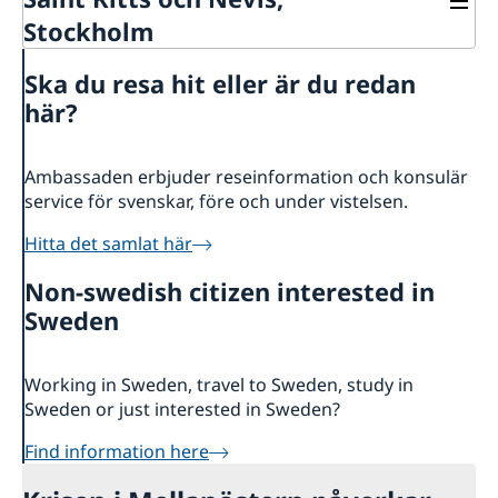
Stockholm
Kontakt
Ska du resa hit eller är du redan
Om oss
här?
Dataskyddspolicy (GDPR)
Så stöttar vi svenska företag
Vi är en resurs för svenska företag
Ambassaden erbjuder reseinformation och konsulär
Team Sweden
service för svenskar, före och under vistelsen.
Så kan du få stöd
Hitta det samlat här
Svenska företag i Saint Kitts och Nevis
Anmäl handelshinder
Non-swedish citizen interested in
Sweden
Working in Sweden, travel to Sweden, study in
Sweden or just interested in Sweden?
Find information here