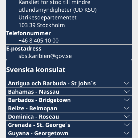
Kansliet för stöd till mindre
utlandsmyndigheter (UD KSU)
Utrikesdepartementet
103 39 Stockholm
Telefonnummer
+46 8 405 10 00
E-postadress
sbs.karibien@gov.se
Svenska konsulat
Antigua och Barbuda - St John´s
Telefonnummer konsulat
Bahamas - Nassau
Telefonnummer konsulat
Barbados - Bridgetown
+1 (268)562 5050
Telefonnummer konsulat
Belize - Belmopan
1-242-326 28 17
Telefonnummer
Dominica - Roseau
Emailadress konsulat
+1-246-537-1000
Telefonnummer konsulat
Grenada - St. George´s
Emailadress konsulat
+501 822 2387
swe.antigua@gmail.com
Telefonnummer konsulat
Guyana - Georgetown
Emailadress konsulat