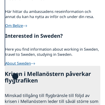
Om oss
Dataskyddspolicy (GDPR)
Så stöttar vi svenska företag
Här hittar du ambassadens reseinformation och
Vi är en resurs för svenska företag
Nyheter
annat du kan ha nytta av inför och under din resa.
Team Sweden
Om Belize
Så kan du få stöd
Svenska företag i Belize
Interested in Sweden?
Anmäl handelshinder
Here you find information about working in Sweden,
travel to Sweden, studying in Sweden.
About Sweden
Krisen i Mellanöstern påverkar
flygtrafiken
Minskad tillgång till flygbränsle till följd av
krisen i Mellanöstern leder till såväl större som