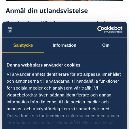
Anmäl din utlandsvistelse
Om du vill att UD eller ambassaden ska kunna
få tag i dig vid en större krissituation i landet
kan du anmäla dig till svensklistan.
Samtycke
Information
Om
Anmäl dig till svensklistan
Denna webbplats använder cookies
Vi använder enhetsidentifierare för att anpassa innehållet
och annonserna till användarna, tillhandahålla funktioner
för sociala medier och analysera vår trafik. Vi
vidarebefordrar även sådana identifierare och annan
information från din enhet till de sociala medier och
annons- och analysföretag som vi samarbetar med.
UD:s reseinformation direkt i fickan
Dessa kan i sin tur kombinera informationen med annan
information som du har tillhandahållit eller som de har
I appen UD Resklar finns råd och