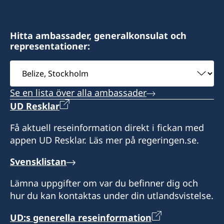
Honorärkonsul
17 Samaroo Road
Honorärkonsul
Basseterre
Vision Legalis, Attorneys at Law
Måndag – fredag kl. 08.30-12.30
Titti Kerr
Arranquez
St Kitts och Nevis
Mr E.J. Brumastraat 142
Måndag-fredag 09:00-16:00
Sveriges konsulat
Gregoire Fouchard
Michelle Anthony-Desir
Trinidad and Tobago
Paramaribo
13 Evergreens, Old Grange
Hitta ambassader, generalkonsulat och
Honorärkonsul
Honorärkonsul
Surinam
Mt. Irvine
representationer:
Måndag – fredag kl. 09.00-16.00
Scarborough
Dr. Joy Kathleen Allen-Ferdinand
Brian Glasgow
Välj
9-15 mån-fre (besök efter överenskommelse i
Tobago
Honorärkonsul
ambassad
förväg via telefon eller email).
Måndag-fredag, 08.00-18.00
Se en lista över alla ambassader
David O´Brien
Honorär generalkonsul
Konsul
UD Resklar
Honorärkonsul
Peter Goldson
Elleson Fraenk
Få aktuell reseinformation direkt i fickan med
Teija Maritta De Silva
appen UD Resklar. Läs mer på regeringen.se.
Svensklistan
Lämna uppgifter om var du befinner dig och
hur du kan kontaktas under din utlandsvistelse.
UD:s generella reseinformation