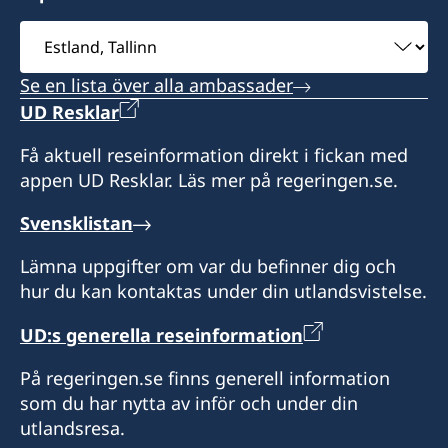
Välj
Jaanus Mikk
ambassad
Honorärkonsul
Se en lista över alla ambassader
Madis Kanarbik
UD Resklar
Få aktuell reseinformation direkt i fickan med
appen UD Resklar. Läs mer på regeringen.se.
Svensklistan
Lämna uppgifter om var du befinner dig och
hur du kan kontaktas under din utlandsvistelse.
UD:s generella reseinformation
På regeringen.se finns generell information
som du har nytta av inför och under din
utlandsresa.