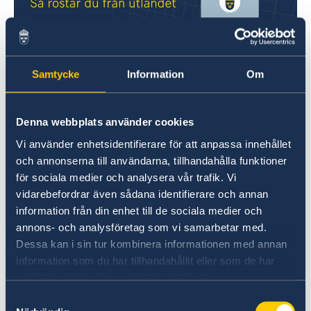
Val 2026
Samtycke
Information
Om
Så röstar du från Estland
Rösta i Estland
Denna webbplats använder cookies
Vi använder enhetsidentifierare för att anpassa innehållet
och annonserna till användarna, tillhandahålla funktioner
för sociala medier och analysera vår trafik. Vi
vidarebefordrar även sådana identifierare och annan
information från din enhet till de sociala medier och
annons- och analysföretag som vi samarbetar med.
Dessa kan i sin tur kombinera informationen med annan
information som du har tillhandahållit eller som de har
Anmäl din utlandsvistelse
samlat in när du har använt deras tjänster.
Om du vill att UD eller ambassaden ska kunna
Samtyckesval