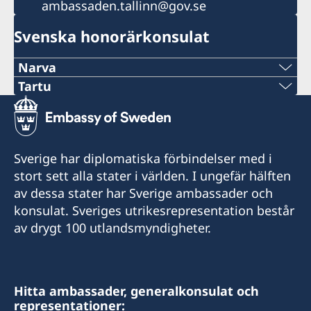
ambassaden.tallinn@gov.se
Svenska honorärkonsulat
Narva
Tel:
Tartu
Tel:
+372 356 5670
+372 50 46570
E-post:
Sverige har diplomatiska förbindelser med i
E-post:
stort sett alla stater i världen. I ungefär hälften
info@narvagate.eu
av dessa stater har Sverige ambassader och
madis.kanarbik@norden.ee
Narva Gate OÜ
konsulat. Sveriges utrikesrepresentation består
Kose 12, 20103 Narva
Nordiska Ministerrådets representation i Tartu
av drygt 100 utlandsmyndigheter.
Raekoja plats 8, Tartu
Besökstid:
Onsdagar och torsdagar kl. 10–12
Besökstid:
Hitta ambassader, generalkonsulat och
Måndagar och onsdagar kl 10–12
Honorärkonsul
representationer:
Stängt för sommarsemester den 6–31 juli.