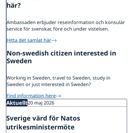
Sverige i Estland
Om oss
här?
Ambassadör Charlotte Wrangberg
Så stöttar vi svenska företag
Dataskyddspolicy för utlandsmyndigheterna
Ambassaden erbjuder reseinformation och konsulär
Vi är en resurs för svenska företag
Nyheter
service för svenskar, före och under vistelsen.
Team Sweden
Så kan du få stöd
Hitta det samlat här
Anmäl handelshinder
Non-swedish citizen interested in
Sweden
Working in Sweden, travel to Sweden, study in
Sweden or just interested in Sweden?
Find information here
Aktuellt
20 maj 2026
Sverige värd för Natos
utrikesministermöte