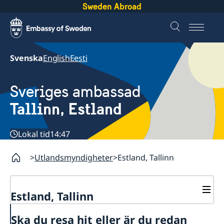
Sweden Abroad
Svenska
English
Eesti
Sveriges ambassad
Tallinn, Estland
Lokal tid
14:47
Utlandsmyndigheter
Estland, Tallinn
Estland, Tallinn
Kontakt
Ska du resa hit eller är du redan