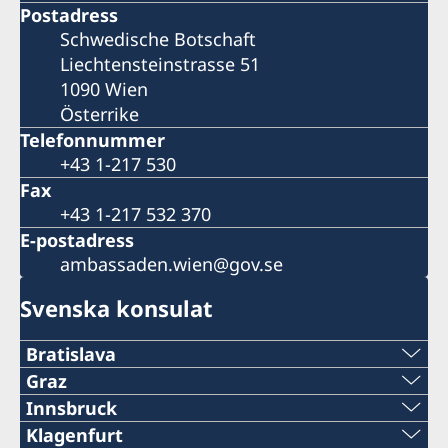
Postadress
Schwedische Botschaft
Liechtensteinstrasse 51
1090 Wien
Österrike
Telefonnummer
+43 1-217 530
Fax
+43 1-217 532 370
E-postadress
ambassaden.wien@gov.se
Svenska konsulat
Bratislava
Telefonnummer:
Graz
Telefonnummer:
Innsbruck
+421 2-434 217 00
Telefonnummer:
Klagenfurt