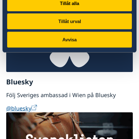
Följ Sveriges ambassad i Wien på LinkedIn
Tillåt alla
@LinkedIn
Tillåt urval
Avvisa
Bluesky
Följ Sveriges ambassad i Wien på Bluesky
@bluesky