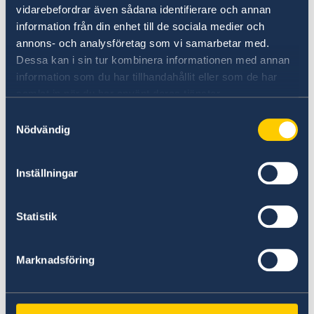
vidarebefordrar även sådana identifierare och annan
information från din enhet till de sociala medier och
annons- och analysföretag som vi samarbetar med.
Dessa kan i sin tur kombinera informationen med annan
Instagram
information som du har tillhandahållit eller som de har
samlat in när du har använt deras tjänster.
Följ Sveriges ambassad i Wien på Instagram
Samtyckesval
@swedeninat
Nödvändig
Inställningar
Statistik
Marknadsföring
LinkedIn