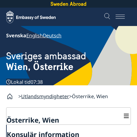
Sweden Abroad
Svenska
English
Deutsch
Sveriges ambassad
Wien, Österrike
Lokal tid
07:38
Utlandsmyndigheter
Österrike, Wien
Österrike, Wien
Kontakt / Öppettider
Konsulär information