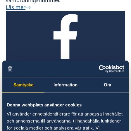
samordningsnummer.
Läs mer
Facebook
Följ Sveriges ambassad i Wien på Facebook
Samtycke
Information
Om
@Facebook
Denna webbplats använder cookies
Vi använder enhetsidentifierare för att anpassa innehållet
och annonserna till användarna, tillhandahålla funktioner
för sociala medier och analysera vår trafik. Vi