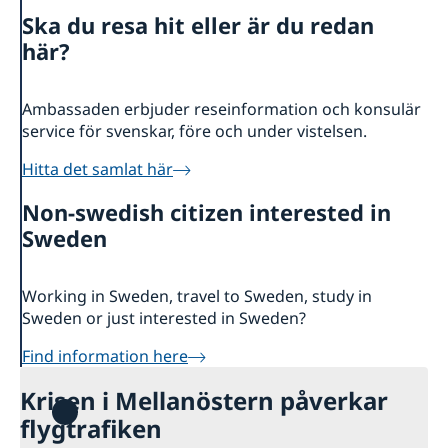
Kontakt
Ska du resa hit eller är du redan
Om oss
här?
Dataskyddspolicy (GDPR)
Så stöttar vi svenska företag
Vi är en resurs för svenska företag
Ambassaden erbjuder reseinformation och konsulär
Team Sweden
service för svenskar, före och under vistelsen.
Så kan du få stöd
Hitta det samlat här
Svenska företag i Surinam
Anmäl handelshinder
Non-swedish citizen interested in
Sweden
Working in Sweden, travel to Sweden, study in
Sweden or just interested in Sweden?
Find information here
Krisen i Mellanöstern påverkar
flygtrafiken