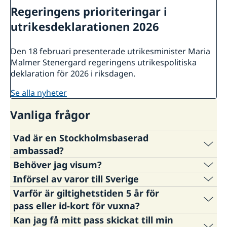
Regeringens prioriteringar i
utrikesdeklarationen 2026
Den 18 februari presenterade utrikesminister Maria
Malmer Stenergard regeringens utrikespolitiska
deklaration för 2026 i riksdagen.
se alla nyheter
Vanliga frågor
Vad är en Stockholmsbaserad
ambassad?
Behöver jag visum?
De Stockholmsbaserade sändebuden är
Införsel av varor till Sverige
Sveriges företrädare i ett 30-tal länder där
Svenska ambassaden hanterar inte
Varför är giltighetstiden 5 år för
Sverige inte har någon fast diplomatisk
viseringsfrågor. Vi hänvisar till landets egna
På
Tullverkets webbplats
kan du få utförlig
pass eller id-kort för vuxna?
representation. Dessa ambassadörer är
myndigheter eller närmaste ambassad för svar
information kring din fråga att föra in varor till
Kan jag få mitt pass skickat till min
placerade i Stockholm, men gör regelbundet
på frågor om inresebestämmelser eller
Sverige.