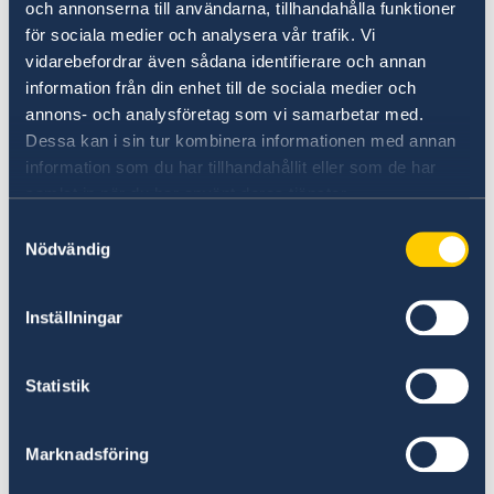
och annonserna till användarna, tillhandahålla funktioner
Anmäl dig till svensklistan
för sociala medier och analysera vår trafik. Vi
vidarebefordrar även sådana identifierare och annan
information från din enhet till de sociala medier och
annons- och analysföretag som vi samarbetar med.
Dessa kan i sin tur kombinera informationen med annan
information som du har tillhandahållit eller som de har
samlat in när du har använt deras tjänster.
Samtyckesval
Nödvändig
UD:s reseinformation direkt i fickan
I appen UD Resklar finns råd och
Inställningar
reseinformation om världens länder från
Sveriges ambassader.
Statistik
Om UD Resklar på regeringen.se
Marknadsföring