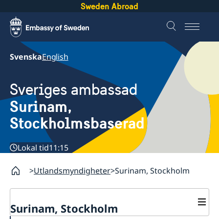
Sweden Abroad
Svenska
English
Sveriges ambassad
Surinam,
Stockholmsbaserad
Lokal tid
11:15
Utlandsmyndigheter
Surinam, Stockholm
Surinam, Stockholm