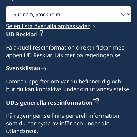
Scarborough
Dr. Joy Kathleen Allen-Ferdinand
Brian Glasgow
Välj
9-15 mån-fre (besök efter överenskommelse i
Tobago
Honorärkonsul
ambassad
förväg via telefon eller email).
Måndag-fredag, 08.00-18.00
Se en lista över alla ambassader
David O´Brien
Honorär generalkonsul
Konsul
UD Resklar
Honorärkonsul
Peter Goldson
Elleson Fraenk
Få aktuell reseinformation direkt i fickan med
Teija Maritta De Silva
appen UD Resklar. Läs mer på regeringen.se.
Svensklistan
Lämna uppgifter om var du befinner dig och
hur du kan kontaktas under din utlandsvistelse.
UD:s generella reseinformation
På regeringen.se finns generell information
som du har nytta av inför och under din
utlandsresa.