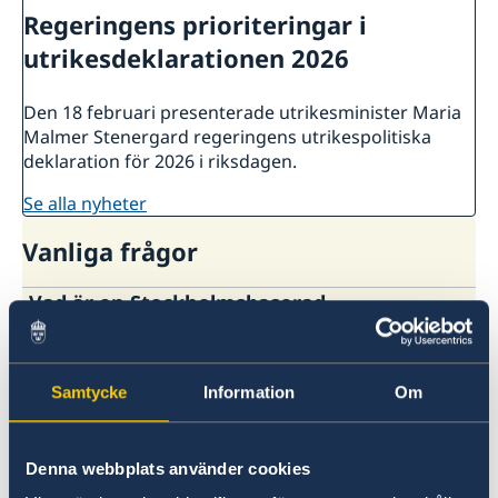
Regeringens prioriteringar i
utrikesdeklarationen 2026
Den 18 februari presenterade utrikesminister Maria
Malmer Stenergard regeringens utrikespolitiska
deklaration för 2026 i riksdagen.
se alla nyheter
Vanliga frågor
Vad är en Stockholmsbaserad
ambassad?
Behöver jag visering?
De Stockholmsbaserade sändebuden är
Samtycke
Information
Om
Sveriges företrädare i ett 30-tal länder där
För visering till andra länder hänvisas till
Sverige inte har någon fast diplomatisk
respektive lands närmaste representation.
representation. Dessa ambassadörer är
Kontaktinformation till de länder som är
Denna webbplats använder cookies
placerade i Stockholm, men gör regelbundet
ackrediterade till Sverige finns
på regeringens