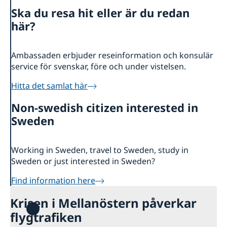
Kontakt
Ska du resa hit eller är du redan
Om oss
här?
Dataskyddspolicy (GDPR)
Aktuellt
Nyheter
Ambassaden erbjuder reseinformation och konsulär
service för svenskar, före och under vistelsen.
Hitta det samlat här
Non-swedish citizen interested in
Sweden
Working in Sweden, travel to Sweden, study in
Sweden or just interested in Sweden?
Find information here
Krisen i Mellanöstern påverkar
flygtrafiken