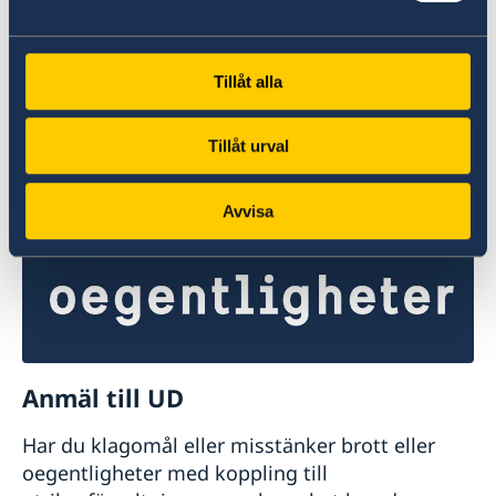
UD:s reseinformation direkt i fickan
I appen UD Resklar finns råd och
reseinformation om världens länder från
Tillåt alla
Sveriges ambassader.
Tillåt urval
Om UD Resklar på regeringen.se
Avvisa
Anmäl till UD
Har du klagomål eller misstänker brott eller
oegentligheter med koppling till