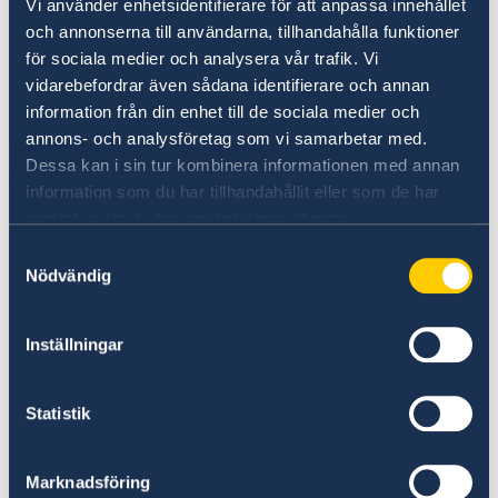
Vi använder enhetsidentifierare för att anpassa innehållet
resor till de länder de är anmälda.
hemsida.
och annonserna till användarna, tillhandahålla funktioner
för sociala medier och analysera vår trafik. Vi
Kansliet för stöd till mindre
vidarebefordrar även sådana identifierare och annan
utlandsmyndigheter (KSU) på
Anmäl din utlandsvistelse
information från din enhet till de sociala medier och
Utrikesdepartementet i Stockholm stödjer med
annons- och analysföretag som vi samarbetar med.
beredning av ärenden och handläggning av
Om du vill att UD eller ambassaden ska kunna
Dessa kan i sin tur kombinera informationen med annan
sakfrågor.
få tag i dig vid en större krissituation i landet
information som du har tillhandahållit eller som de har
kan du anmäla dig till svensklistan.
samlat in när du har använt deras tjänster.
Läs mer om detta i Heliga stolen på sidan
Om
oss
.
Samtyckesval
Anmäl dig till svensklistan
Nödvändig
Inställningar
Statistik
Marknadsföring