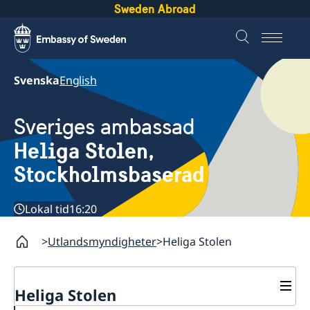
Sweden Abroad
Svenska
English
Sveriges ambassad
Heliga Stolen,
Stockholmsbaserad
Lokal tid
16:20
Utlandsmyndigheter
Heliga Stolen
Heliga Stolen