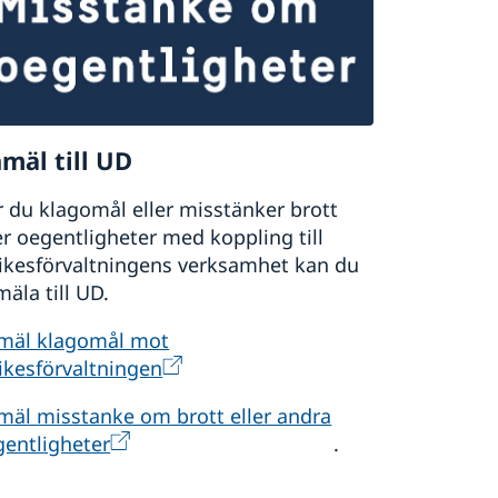
mäl till UD
 du klagomål eller misstänker brott
er oegentligheter med koppling till
rikesförvaltningens verksamhet kan du
äla till UD.
mäl klagomål mot
ikesförvaltningen
mäl misstanke om brott eller andra
gentligheter
.