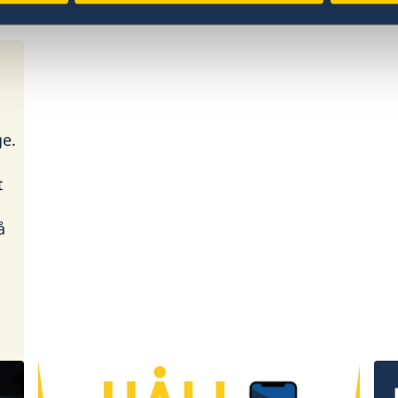
e.
t
å