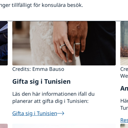
er tillfälligt för konsulära besök.
Credits: Emma Bauso
Cr
We
Gifta sig i Tunisien
Am
Läs den här informationen ifall du
Här
planerar att gifta dig i Tunisien:
Tun
Gifta sig i Tunisien
Re