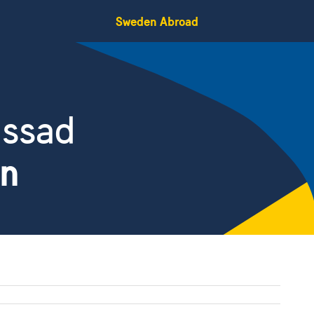
Sweden Abroad
assad
en