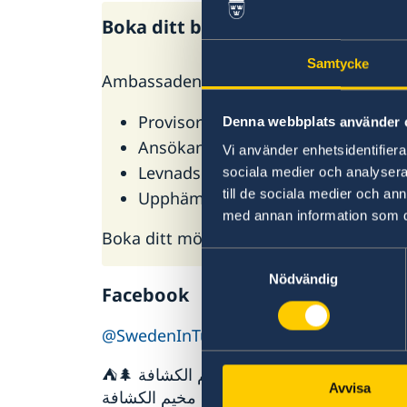
Boka ditt besök på ambassaden
Samtycke
Ambassaden erbjuder följande service:
Provisoriskt pass
Denna webbplats använder 
Ansökan om samordningsnumme
Vi använder enhetsidentifierar
Levnadsintyg
sociala medier och analysera 
till de sociala medier och a
Upphämtning av dokument t.ex. or
med annan information som du 
Boka ditt möte nu på ambassaden bokn
Samtyckesval
Nödvändig
Facebook
@SwedenInTunis
⛺️🌲 معًا في مخيم الكشافة 🇸🇪 قبل بضعة أيام، شارك الملك كارل السادس عشر غوستاف والملكة سيلفيا في
Avvisa
زيارة مخيم الكشافة Jamboree26، حيث التقيا بنحو 18 ألف كشاف وكشافة. وكان موضوع المخيم هذا العام «معًا»،