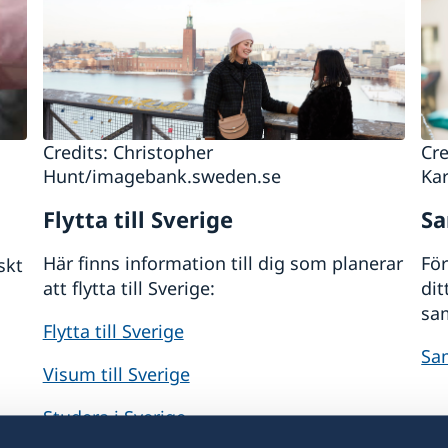
Credits: Christopher
Cr
Hunt/imagebank.sweden.se
Ka
Flytta till Sverige
S
Här finns information till dig som planerar
För
skt
att flytta till Sverige:
dit
sa
Flytta till Sverige
Sa
Visum till Sverige
Studera i Sverige