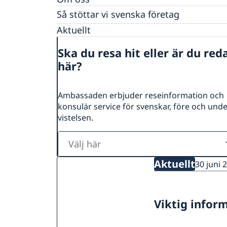
Så stöttar vi svenska företag
Vi är en resurs för svenska företag
Aktuellt
Team Sweden
Ska du resa hit eller är du red
Så kan du få stöd
här?
Svenska företag i Tunisien
Anmäl handelshinder
Ambassaden erbjuder reseinformation och
konsulär service för svenskar, före och und
vistelsen.
Välj
här
Aktuellt
30 juni 
Viktig inform