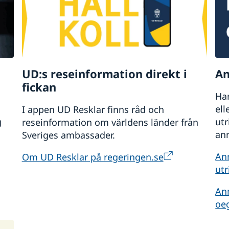
UD:s reseinformation direkt i
An
fickan
Har
ell
I appen UD Resklar finns råd och
g
ut
reseinformation om världens länder från
anm
Sveriges ambassader.
An
Om UD Resklar på regeringen.se
utr
An
oe