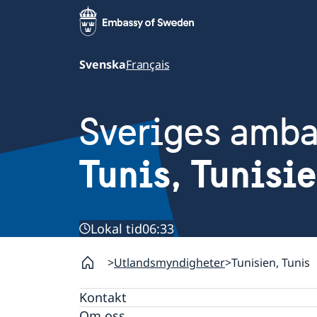
Svenska
Français
Sveriges amb
Tunis, Tunisi
Lokal tid
06:33
Utlandsmyndigheter
Tunisien, Tunis
Kontakt
Om oss