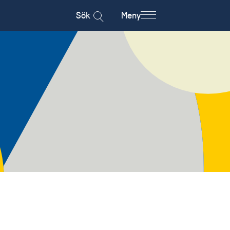
Sök
Meny