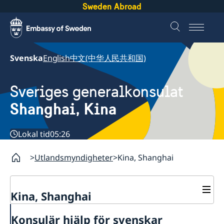
Sweden Abroad
Svenska
English
中文(中华人民共和国)
Sveriges generalkonsulat
Shanghai, Kina
Lokal tid
05:26
Utlandsmyndigheter
Kina, Shanghai
Kina, Shanghai
Service till svenskar vid
Konsulär hjälp för svenskar
generalkonsulatet