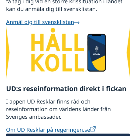
få tag i dig vid en större krissituation i landet
www.swedcham.cn/young-professionals/
kan du anmäla dig till svensklistan.
Svenska skolan i Shanghai
Anmäl dig till svensklistan
Kompletterande svenskaundervisning för barn.
www.svenskaskolansh.com
Svenska skolan i Hangzhou
Kompletterande svenskundervisning för barn.
E-post:
erik.forsberg@stint.se
Svenskar i världen
Svenskar i Världen är en ideell organisation
som stödjer svenskar som studerar, arbetar och
UD:s reseinformation direkt i fickan
bor utomlands, men också de som flyttar
I appen UD Resklar finns råd och
tillbaka.
reseinformation om världens länder från
E-post:
svenskar.i.varlden@sviv.se
Sveriges ambassader.
https://www.sviv.se
Om UD Resklar på regeringen.se