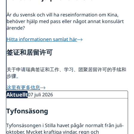
Rösta i Shanghai
Nyheter
Är du svensk och vill ha reseinformation om Kina,
Pass och ID-kort
Om generalkonsulatet
behöver hjälp med pass eller något annat konsulärt
Provisoriskt pass
Samordningsnummer
Lediga tjänster
Kontakt och öppettider
ärende?
Dataskyddspolicy (GDPR)
Intyg och apostille
Så stöttar vi svenska företag
Hitta informationen samlat här
Competent Swedish Authority to issue Apostille
Äktenskapscertifikat
Vi är en resurs för svenska företag
Förnya svenskt körkort
Team Sweden
签证和居留许可
Avgifter
Så kan du få stöd
Svenska företag i Kina
关于申请瑞典签证和工作、学习、团聚居留许可的手续和
Anmäl handelshinder
步骤。
这里有更多信息
Aktuellt
07 juli 2026
Tyfonsäsong
Tyfonsäsongen i Stilla havet pågår normalt från juli-
oktober. Mycket kraftiga vindar, regn och