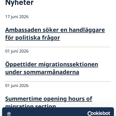
Nyheter
Om oss
Så stöttar vi svenska företag
Lediga tjänster
17 juni 2026
Ambassaden söker en handläggare för politiska
Svenska organisationer
Team Sweden
Aktuellt
frågor
Helgdagar 2026
Så kan du få stöd
Kalendarium
Ambassaden söker en handläggare
medarbetare till vårt migrationsteam under
Svenska företag i Kina och Mongoliet
Nyheter
för politiska frågor
sommarsäsongen 2026
Summertime opening hours of migration section
01 juni 2026
Öppettider migrationssektionen
under sommarmånaderna
01 juni 2026
Summertime opening hours of
migration section