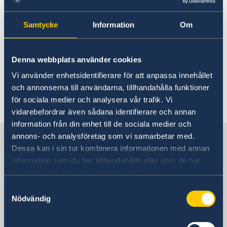
22 apr. 2026
Samtycke
Information
Om
Riksdagsval 2026
21 jan. 2026
Denna webbplats använder cookies
Vi använder enhetsidentifierare för att anpassa innehållet
Ledig tjänst
och annonserna till användarna, tillhandahålla funktioner
för sociala medier och analysera vår trafik. Vi
1
2
»
vidarebefordrar även sådana identifierare och annan
information från din enhet till de sociala medier och
Sverige i Kina
annons- och analysföretag som vi samarbetar med.
Dessa kan i sin tur kombinera informationen med annan
information som du har tillhandahållit eller som de har
Sveriges ambassad
samlat in när du har använt deras tjänster.
Samtyckesval
Besöksadress
Nödvändig
3, Dongzhimenwai Dajie
Sanlitun, Chaoyang District