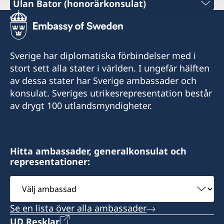
Tel:
Ulan Bator (honorärkonsulat)
+86 21 5359 9610
Tel:
+852 2521 1212
E-post:
+976-11-313007 / 261
E-post:
Sverige har diplomatiska förbindelser med i
generalkonsulat.shanghai@gov.se
E-post:
stort sett alla stater i världen. I ungefär hälften
generalkonsulat.hongkong@gov.se
Fax:
av dessa stater har Sverige ambassader och
mongolia@sweden-consulate.mn
Fax:
konsulat. Sveriges utrikesrepresentation består
+86 21 5359 9633
av drygt 100 utlandsmyndigheter.
Fax:
+852 2596 0308
1521-1541 Shanghai Central Plaza
+976-11-326535
381 Huaihai Road (Middle)
Room 2501, 25/F., BEA
Shanghai
Harbour View Centre
Bodi Tower 1201,
Hitta ambassader, generalkonsulat och
56 Gloucester Road
representationer:
Sukhbaatar Square,
Wanchai, Hong Kong
Ulan Bator, Mongolia
Välj
ambassad
Måndag till fredag, kl. 09-17
Vägbeskrivning: MTR till Wanchai station,
Se en lista över alla ambassader
utgång A1, gångbro till Gloucester Road.
Konsul
UD Resklar