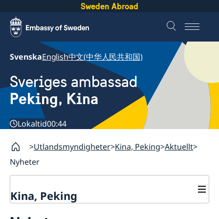
Sweden Abroad
Svenska
English
中文(中华人民共和国)
Sveriges ambassad
Peking, Kina
Lokaltid
00:44
Utlandsmyndigheter
Kina, Peking
Aktuellt
Nyheter
Kina, Peking
Kontakt