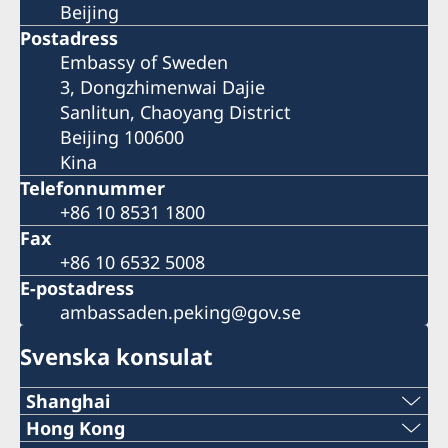
Beijing
Postadress
Embassy of Sweden
3, Dongzhimenwai Dajie
Sanlitun, Chaoyang District
Beijing 100600
Kina
Telefonnummer
+86 10 8531 1800
Fax
+86 10 6532 5008
E-postadress
ambassaden.peking@gov.se
Svenska konsulat
Shanghai
Tel:
Hong Kong