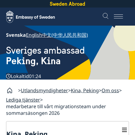
Sweden Abroad
Svenska
English
中文(中华人民共和国)
Sveriges ambassad
Peking, Kina
Lokaltid
01:24
Utlandsmyndigheter
Kina, Peking
Om oss
Lediga tjänster
medarbetare till vårt migrationsteam under
sommarsäsongen 2026
Kina, Peking