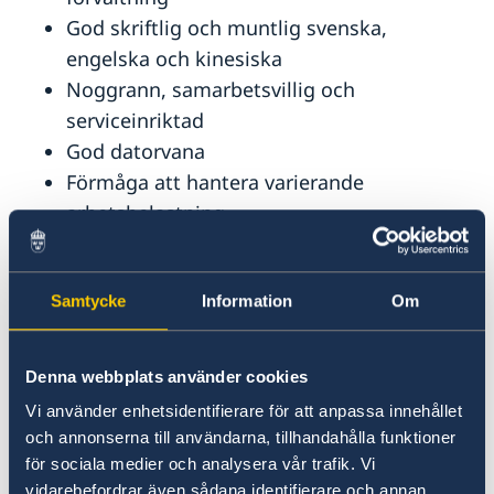
God skriftlig och muntlig svenska,
engelska och kinesiska
Noggrann, samarbetsvillig och
serviceinriktad
God datorvana
Förmåga att hantera varierande
arbetsbelastning
Svenskt medborgarskap
Vad ambassaden erbjuder
Samtycke
Information
Om
Tjänsten är en tidsbegränsad anställning under
Denna webbplats använder cookies
sommarsäsongen 2026 med start i mitten av
april och med slutdatum 28 augusti 2026.
Vi använder enhetsidentifierare för att anpassa innehållet
och annonserna till användarna, tillhandahålla funktioner
för sociala medier och analysera vår trafik. Vi
En godkänd registerkontroll samt att man
vidarebefordrar även sådana identifierare och annan