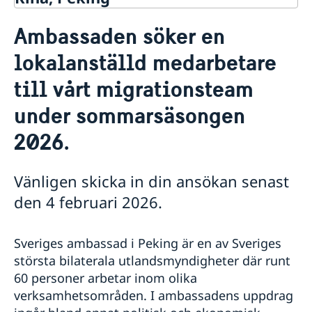
Kontakt
Ambassaden söker en
Om oss
lokalanställd medarbetare
Lediga tjänster
till vårt migrationsteam
Ambassaden söker en handläggare för politiska
frågor
under sommarsäsongen
medarbetare till vårt migrationsteam under
sommarsäsongen 2026
2026.
Svenska organisationer
Helgdagar 2026
Vänligen skicka in din ansökan senast
Så stöttar vi svenska företag
den 4 februari 2026.
Team Sweden
Aktuellt
Så kan du få stöd
Kalendarium
Svenska företag i Kina och Mongoliet
Sveriges ambassad i Peking är en av Sveriges
Nyheter
största bilaterala utlandsmyndigheter där runt
Summertime opening hours of migration section
60 personer arbetar inom olika
verksamhetsområden. I ambassadens uppdrag