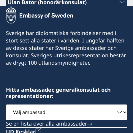
Tel:
Ulan Bator (honorärkonsulat)
+86 21 5359 9610
Tel:
+852 2521 1212
E-post:
+976-11-313007 / 261
E-post:
Sverige har diplomatiska förbindelser med i
generalkonsulat.shanghai@gov.se
E-post:
stort sett alla stater i världen. I ungefär hälften
generalkonsulat.hongkong@gov.se
Fax:
av dessa stater har Sverige ambassader och
mongolia@sweden-consulate.mn
Fax:
konsulat. Sveriges utrikesrepresentation består
+86 21 5359 9633
av drygt 100 utlandsmyndigheter.
Fax:
+852 2596 0308
1521-1541 Shanghai Central Plaza
+976-11-326535
381 Huaihai Road (Middle)
Room 2501, 25/F., BEA
Shanghai
Harbour View Centre
Bodi Tower 1201,
Hitta ambassader, generalkonsulat och
56 Gloucester Road
representationer:
Sukhbaatar Square,
Wanchai, Hong Kong
Ulan Bator, Mongolia
Välj
ambassad
Måndag till fredag, kl. 09-17
Vägbeskrivning: MTR till Wanchai station,
Se en lista över alla ambassader
utgång A1, gångbro till Gloucester Road.
Konsul
UD Resklar