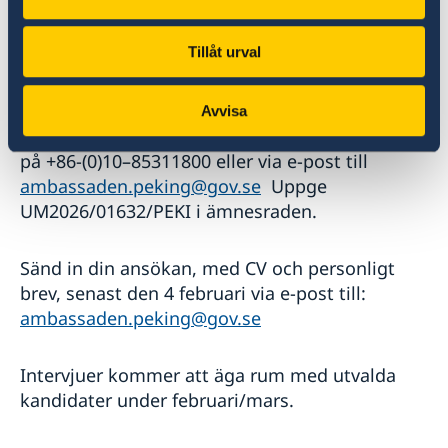
Din ansökan
Tillåt urval
För mer information om tjänsten, vänligen
kontakta Clara Eriksson, teamledare för
Avvisa
migrationssektionen, eller Pauline Hannouche
på +86-(0)10–85311800 eller via e-post till
ambassaden.peking@gov.se
Uppge
UM2026/01632/PEKI i ämnesraden.
Sänd in din ansökan, med CV och personligt
brev, senast den 4 februari via e-post till:
ambassaden.peking@gov.se
Intervjuer kommer att äga rum med utvalda
kandidater under februari/mars.