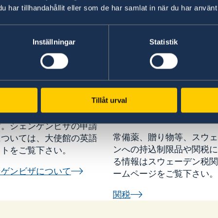
留学
労
har tillhandahållit eller som de har samlat in när du har använt 
Inställningar
Statistik
Credits: Melker
ビザ（シェンゲンビ
Dahlstrand/Imagebank.s
関税・入国時の持ち
Tillåt urval
ェーデンはシェンゲン協定
限
す。シェンゲンビザの申請
常備薬、贈り物等、スウェ
については、大使館の英語
ンへの持込制限品や関税に
イトをご覧下さい。
る情報はスウェーデン税関
ンゲンビザについて
ームページをご覧下さい。
関税