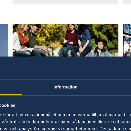
Credits: Magnus Liam
Cre
Karlsson/imagebank.sweden.se
Ge
Information
居住許可：留学
居
ち込
日本国籍者を含むEU加盟国以外の外国籍者
労
cookies
お入
が91日以上留学する場合は、居住許可が必要
ェ
e för att anpassa innehållet och annonserna till användarna, tillh
です。
ン
vår trafik. Vi vidarebefordrar även sådana identifierare och anna
nnons- och analysföretag som vi samarbetar med. Dessa kan i sin