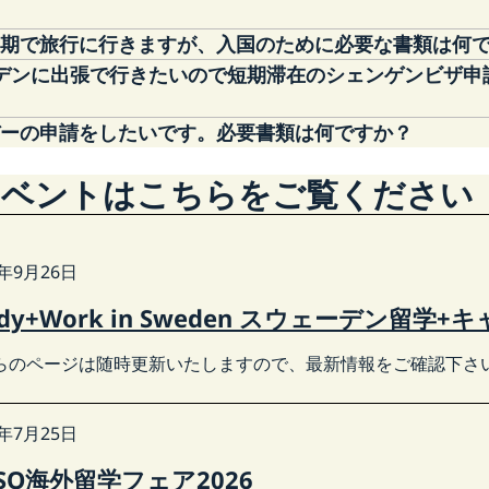
短期で旅行に行きますが、入国のために必要な書類は何
る日本国籍者に該当する必要書類（スウェーデンから入国す
デーの申請をしたいです。必要書類は何ですか？
在）について、日本国内では2024年3月より、全てVFS Gl
olice Authority
は以下のリンクをご参照下さい。
イトからオンライン申請となりますので、以下のページ
イベントはこちらをご覧ください
r - Sweden Abroad
 in Sweden – Swedish Migration Agency
6年9月26日
udy+Work in Sweden スウェーデン留学+キャ
らのページは随時更新いたしますので、最新情報をご確認下さ
6年7月25日
SSO海外留学フェア2026