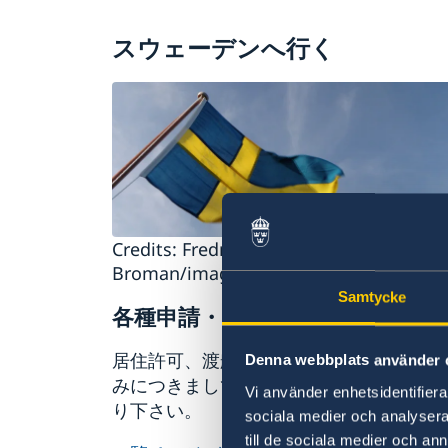
スウェーデンへ行く
Credits: Fredrik
Broman/imagebank.sweden.se
Samtycke
各種申請・お知らせ
居住許可、渡航ビザ、関税、ペットの持
Denna webbplats använder 
みにつきましては下記の一覧ページから
Vi använder enhetsidentifierar
り下さい。
sociala medier och analysera 
till de sociala medier och a