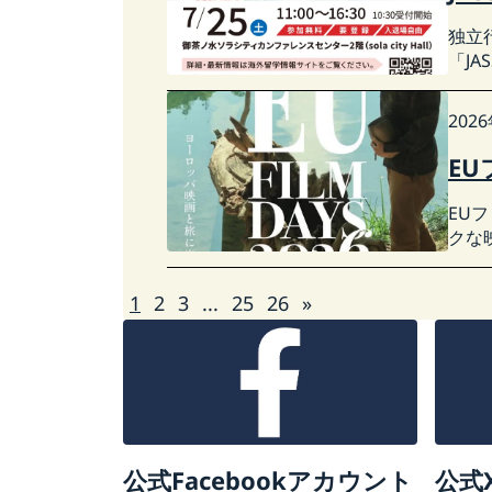
独立
「J
202
EU
EU
クな
1
2
3
...
25
26
»
公式Facebookアカウント
公式