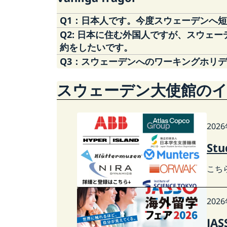
Q1：日本人です。今度スウェーデンへ
Q2: 日本に住む外国人ですが、スウェーデンに出張で行きたいので短期滞在のシェンゲンビザ申請のための予
A1：査証免除（Visa-free）であ
約をしたいです。
警察のリンクをお読みください。
Q3：スウェーデンへのワーキングホリ
A2: スウェーデンのシェンゲンビザ（短期滞
Third country nationals | The Swedish P
せを含む）を受付けております。詳しく
A3：本国のスウェーデン移民庁Webサ
スウェーデン大使館の
Applying for a visa as temporary visito
Apply for a permit for working holiday
202
St
こち
202
JA