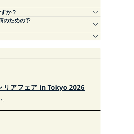
ですか？
る場合）については、以下スウェーデン国境
obal (Tokyo)にて申請（予約・問合
をご参照ください。
リアフェア in Tokyo 2026
い。