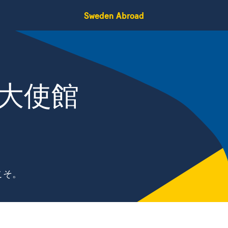
Sweden Abroad
大使館
こそ。