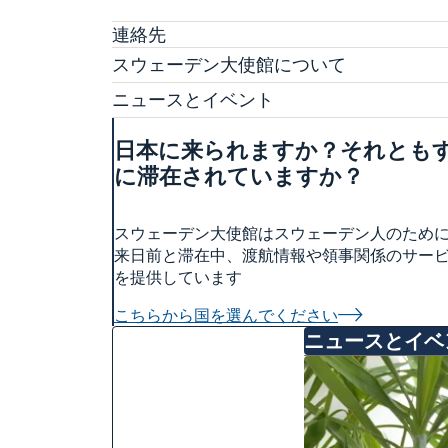
連絡先
スウェーデン大使館について
ヴィクトリア・リー大使
ニュースとイベント
スタッフ
ニュース
科学イノベーション部 (OSI)
日本に来られますか？それとも
スウェーデン大使館関連のイベントはこちらを
チーム・スウェーデン
に滞在されていますか？
スウェーデン大使館への後援名義使用申請につ
商務部・投資部
大使館の建築
スウェーデン大使館はスウェーデン人のため
来日前と滞在中、渡航情報や領事関係のサー
を提供しています
こちらから国を選んでください
ニュースとイベ