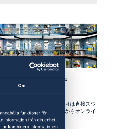
dits: Felix
rlach/imagebank.sweden.se
Om
住許可：労働・研究
働許可及び研究の為の居住許可は直接スウ
ーデン移民庁のウェブサイトからオンライ
andahålla funktioner för
で申請します。
n information från din enhet
 tur kombinera informationen