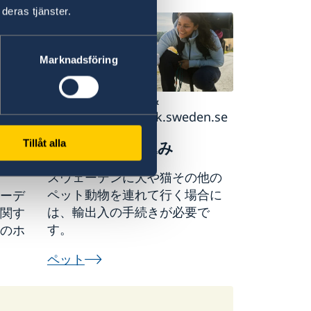
働、研究
deras tjänster.
Marknadsföring
Credits: Lindsten &
weden.se
Nilsson/imagebank.sweden.se
込み制
ペットの持ち込み
Tillåt alla
スウェーデンに犬や猫その他の
ペット動物を連れて行く場合に
ーデ
は、輸出入の手続きが必要で
関す
す。
のホ
ペット