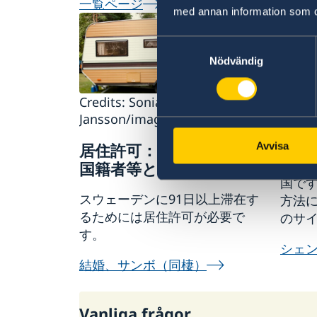
一覧ページ
med annan information som du 
Samtyckesval
Nödvändig
Credits: Sonia
渡航
Jansson/imagebank.sweden.se
ザ）
居住許可：スウェーデン
Avvisa
スウ
国籍者等との同居
国で
スウェーデンに91日以上滞在す
方法
るためには居住許可が必要で
のサ
す。
シェ
結婚、サンボ（同棲）
Vanliga frågor