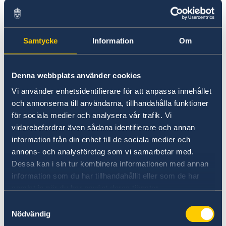
スウェーデンで学ぶ
スウェーデンへの留学をお考えの方
奨学金
スウェーデン文化交流協会出版物
に、とても便利なウェブサイト
Sweden Alumni Network Japan
Samtycke
Information
Om
観光
「www.studyin.sweden.se」（英語の
Euraxess
領事
み）をご紹介します。
渡航ビザ（シェンゲンビザ）
Denna webbplats använder cookies
スウェーデン国籍者等と同居のための居住許可の申請
https://studyinsweden.se/
は、スウェーデンへ
Vi använder enhetsidentifierare för att anpassa innehållet
（配偶者、サンボ等）
の留学を希望する海外の学生の皆様のために、便
och annonserna till användarna, tillhandahålla funktioner
居住許可－労働及び研究
利で分かりやすい情報の提供を目指しています。
för sociala medier och analysera vår trafik. Vi
留学のための居住許可
ペットの持ち込み
vidarebefordrar även sådana identifierare och annan
留学のための居住許可（18歳未満：大使館への郵送申
関税・入国時の持ち込み制限
information från din enhet till de sociala medier och
スウェーデン大使館では二つのリストをつくって
請）
annons- och analysföretag som vi samarbetar med.
おります。一つは「留学を考えられている方」、
Dessa kan i sin tur kombinera informationen med annan
もう一つは「留学がすでに決まっている方、留学
information som du har tillhandahållit eller som de har
中の方、留学から帰られた方」のリストです。不
samlat in när du har använt deras tjänster.
定期でそれぞれのグループに情報を提供しており
Samtyckesval
ます。こちらのリストにご登録を希望される方は
Nödvändig
nagame.hayami@gov.se
までご連絡下さい。