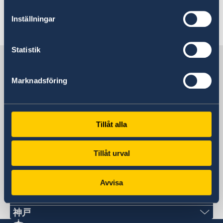
Inställningar
Statistik
Sweden in Japan
Marknadsföring
Sweden's embassy
Tillåt alla
日本
Tillåt urval
Swedish consulates
Avvisa
札幌
福岡
〒060-0807 札幌市北区北7条西1丁目2-6 NCO
Phone numbers
神戸
札幌14階 デラバル株式会社内