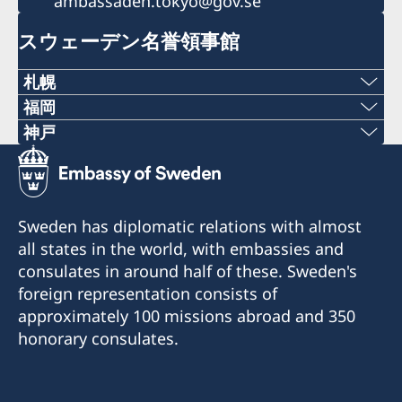
ambassaden.tokyo@gov.se
スウェーデン名誉領事館
札幌
福岡
〒060-0807 札幌市北区北7条西1丁目2-6 NCO
Phone numbers
神戸
札幌14階 デラバル株式会社内
Phone numbers
+81 92 942 0511
名誉領事館への訪問の際は、事前にEメールでの予
+81 78 351 7695
約が必要です。
Fax numbers
Sweden has diplomatic relations with almost
予約用Eメール：
Fax numbers
all states in the world, with embassies and
+81 92 942 3761
sweden-sapporo@delaval.com
consulates in around half of these. Sweden's
+81 78 351 0880
〒811-3134福岡県古賀市青柳3108-3
foreign representation consists of
電話受付時間：
〒650-0023 神戸市中央区栄町通4‐2‐18
approximately 100 missions abroad and 350
平日（日本の祝日を除く） 10:00～12:00
当面の間、名誉領事館への訪問の際は事前にEメー
honorary consulates.
電話 011-738-2319
ルでの予約が必要です。
当面の間、名誉領事館への訪問の際は事前にEメー
FAX 011-738-2312
予約Eメール：
ルでの予約が必要です。
sweden-fukuoka@seibu-giken.co.jp
予約Eメール：