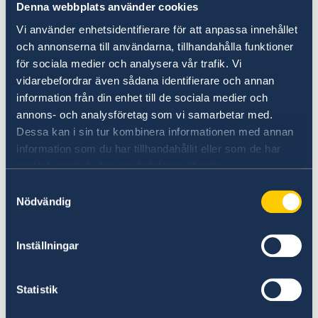
転免許証、マイナンバーカード等の有効な写真付
Denna webbplats använder cookies
の身分証1通）
Vi använder enhetsidentifierare för att anpassa innehållet
och annonserna till användarna, tillhandahålla funktioner
för sociala medier och analysera vår trafik. Vi
・返信用封筒（日本国内用の定型封筒に110円切
vidarebefordrar även sådana identifierare och annan
手、速達希望者は410円分の切手を貼付、宛名に
information från din enhet till de sociala medier och
自宅住所・氏名を記入したもの）
annons- och analysföretag som vi samarbetar med.
Dessa kan i sin tur kombinera informationen med annan
来館当日～後日受け取りまでの流れ：
information som du har tillhandahållit eller som de har
samlat in när du har använt deras tjänster.
①
アーク森ビル１F受付にて身分証を提示し「大
Samtyckesval
使館証明書係（Life Certificate Section）」とお申
Nödvändig
し出下さい。入館証が発給されますので、16階大
使館入口までお越しください。
Inställningar
②
大使館入口案内の指示に従いインターホンに
Statistik
て呼び出してください。