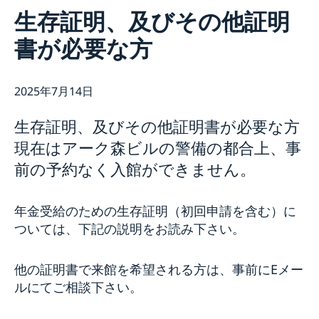
連絡先
生存証明、及びその他証明
スウェーデン大使館について
書が必要な方
ヴィクトリア・リー大使
ニュースとイベント
スタッフ
ニュース
科学イノベーション部 (OSI)
スウェーデン大使館関連のイベントはこちらをご覧くだ
2025年7月14日
チーム・スウェーデン
さい
スウェーデン大使館への後援名義使用申請について
商務部・投資部
大使館の建築
生存証明、及びその他証明書が必要な方
現在はアーク森ビルの警備の都合上、事
前の予約なく入館ができません。
年金受給のための生存証明（初回申請を含む）に
ついては、下記の説明をお読み下さい。
他の証明書で来館を希望される方は、事前にEメー
ルにてご相談下さい。