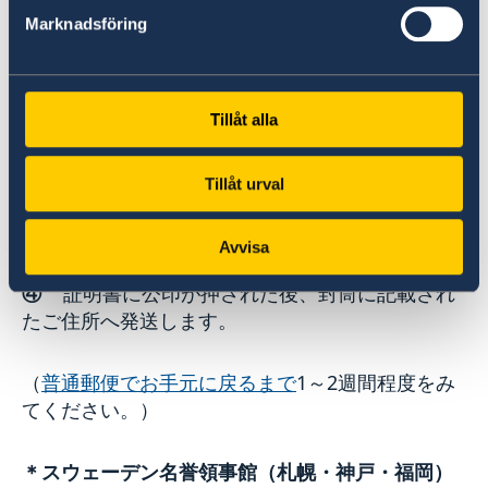
（入館待ちの列があれば最後尾にてお待ち下さ
Marknadsföring
い。）
③
受付順に、窓口にて必要書類を提出していた
Tillåt alla
だきます。
Tillåt urval
（お預かりしたパスポート等身分証は、コピーを
取った後に当日返却します。）
Avvisa
④
証明書に公印が押された後、封筒に記載され
たご住所へ発送します。
（
普通郵便でお手元に戻るまで
1～2週間程度をみ
てください。）
＊スウェーデン名誉領事館（札幌・神戸・福岡）