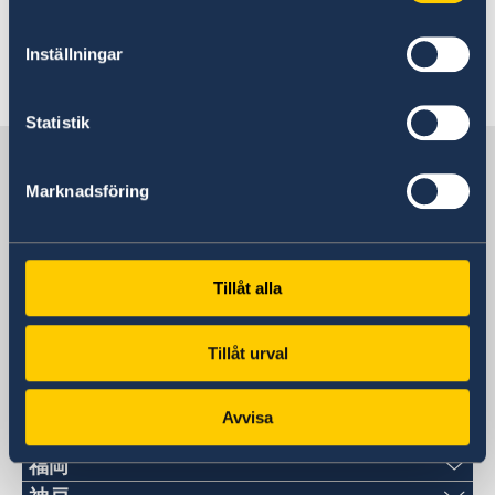
Tel: +46-771 223 223
Customer Service:
Inställningar
jordbruksverket@jordbruksverket.se
Statistik
Sweden in Japan
Marknadsföring
Sweden's embassy
Tillåt alla
日本
Tillåt urval
Swedish consulates
Avvisa
札幌
福岡
〒060-0807 札幌市北区北7条西1丁目2-6 NCO