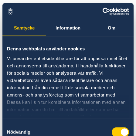
スウェーデン文化交流協会出版物
渡航ビザ（シェンゲンビザ）
スウェーデンで学ぶ
スウェーデンに犬や猫その他のペット
観光
スウェーデン国籍者等と同居のための居住許可の申請
奨学金
動物を連れて行く場合には、輸出入の手
（配偶者、サンボ等）
Sweden Alumni Network Japan
続きが必要です。
居住許可－労働及び研究
Euraxess
Samtycke
Information
Om
留学のための居住許可
ペットの持ち込み
手続きの詳細や手続きに必要な申請用紙は、スウ
留学のための居住許可（18歳未満：大使館への郵送申
関税・入国時の持ち込み制限
請）
ェーデン農業庁のホームページに掲載されていま
Denna webbplats använder cookies
すので、そちらをご覧ください。
Vi använder enhetsidentifierare för att anpassa innehållet
och annonserna till användarna, tillhandahålla funktioner
スウェーデンへの動物持込み手続きは、スウェー
för sociala medier och analysera vår trafik. Vi
デン農業庁の管轄になりますので、大使館にご質
vidarebefordrar även sådana identifierare och annan
問等を頂いてもお答えできません。詳細は
information från din enhet till de sociala medier och
農業庁のホームページ
をご参照下さい。
annons- och analysföretag som vi samarbetar med.
Dessa kan i sin tur kombinera informationen med annan
ご質問はスウェーデン農業庁の下記の連絡先まで
information som du har tillhandahållit eller som de har
ご連絡下さい。
samlat in när du har använt deras tjänster.
Samtyckesval
Nödvändig
The Swedish Board of Agriculture