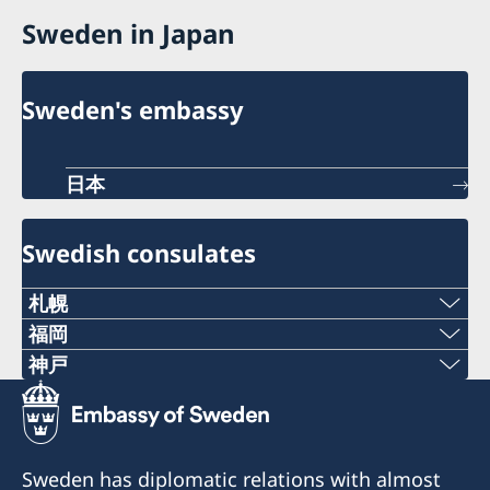
Sweden in Japan
Sweden's embassy
日本
Swedish consulates
札幌
福岡
〒060-0807 札幌市北区北7条西1丁目2-6 NCO
Phone numbers
神戸
札幌14階 デラバル株式会社内
Phone numbers
+81 92 942 0511
名誉領事館への訪問の際は、事前にEメールでの予
+81 78 351 7695
約が必要です。
Fax numbers
Sweden has diplomatic relations with almost
予約用Eメール：