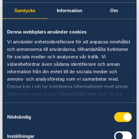
スウェーデンをビジネスチャンスに
Samtycke
Information
Om
スウェーデンへの輸出や投資、スウェーデンでの
起業、税金に関することなどお読みいただけま
Denna webbplats använder cookies
す。
Vi använder enhetsidentifierare för att anpassa innehållet
詳しくはこちら（英語）
och annonserna till användarna, tillhandahålla funktioner
för sociala medier och analysera vår trafik. Vi
vidarebefordrar även sådana identifierare och annan
information från din enhet till de sociala medier och
annons- och analysföretag som vi samarbetar med.
Dessa kan i sin tur kombinera informationen med annan
information som du har tillhandahållit eller som de har
samlat in när du har använt deras tjänster.
Samtyckesval
スウェーデンの世界への援助
Nödvändig
年にスウェーデンの開発援助に透明性が保証され
るようになりました。 これにより、スウェーデン
Inställningar