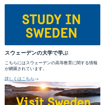
スウェーデン文化交流協会出版物
渡航ビザ（シェンゲンビザ）
スウェーデンで学ぶ
観光
スウェーデン国籍者等と同居のための居住許可の申請
奨学金
（配偶者、サンボ等）
Sweden Alumni Network Japan
居住許可－労働及び研究
Euraxess
留学のための居住許可
ペットの持ち込み
留学のための居住許可（18歳未満：大使館への郵送申
関税・入国時の持ち込み制限
請）
スウェーデンの大学で学ぶ
こちらにはスウェーデンの高等教育に関する情報
が網羅されています。
詳しくはこちら