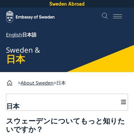
Sweden Abroad
English
日本語
Sweden &
日本
About Sweden
日本
日本
広報
スウェーデンについてもっと知りた
領事
スウェーデンで働く
いですか？