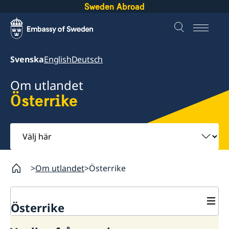
Sweden Abroad
Svenska
English
Deutsch
Om utlandet
Österrike
Välj
här
Om utlandet
Österrike
Österrike
Rösta i Österrike