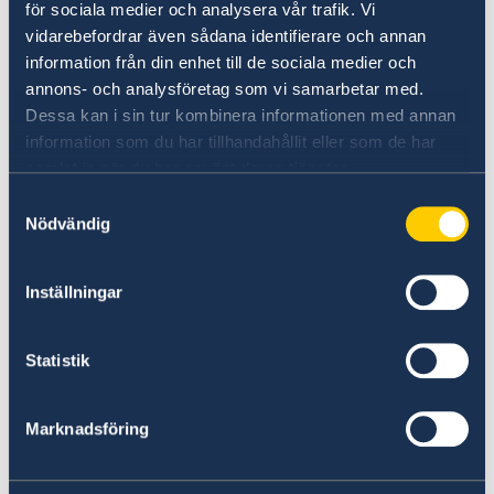
för sociala medier och analysera vår trafik. Vi
vidarebefordrar även sådana identifierare och annan
Schengenintyg | Läkemedelsverket
information från din enhet till de sociala medier och
UD:s reseinformation direkt i fickan
(lakemedelsverket.se)
annons- och analysföretag som vi samarbetar med.
Dessa kan i sin tur kombinera informationen med annan
Mitnahme von Medikamenten nach Österreich
I appen UD Resklar finns råd och
information som du har tillhandahållit eller som de har
(sozialministerium.at)
reseinformation om världens länder från
samlat in när du har använt deras tjänster.
Sveriges ambassader.
Samtyckesval
Nödvändig
Om UD Resklar på regeringen.se
Inställningar
Statistik
Marknadsföring
Anmäl din utlandsvistelse