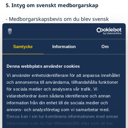
5. Intyg om svenskt medborgarskap
- Medborgarskapsbevis om du blev svensk
medborgare efter ansökan.
- Du som ansökt om att få behålla svenskt
medborgarskap efter
22-årsdagen
ska visa
upp beslutet från Migrationsverket. Saknar du
Samtycke
Information
Om
beslutet kan du komma att behöva uppvisa en
medborgarskapsförklaring
från
Denna webbplats använder cookies
Migrationsverket. Läs mer information om att
behålla svenskt medborgarskap
. Tänk på att
Vi använder enhetsidentifierare för att anpassa innehållet
och annonserna till användarna, tillhandahålla funktioner
Migrationsverket kan ha långa
för sociala medier och analysera vår trafik. Vi
handläggningstider och du bör därför kontakta
vidarebefordrar även sådana identifierare och annan
dem i god tid.
information från din enhet till de sociala medier och
annons- och analysföretag som vi samarbetar med.
6. Utländskt pass/ID-kort
Dessa kan i sin tur kombinera informationen med annan
information som du har tillhandahållit eller som de har
Om du har ett annat medborgarskap utöver det