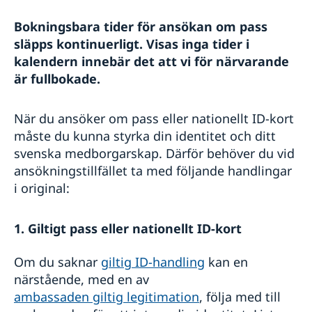
Ambassadens reseinformation
Bokningsbara tider för ansökan om pass
släpps kontinuerligt. Visas inga tider i
Aktuella händelser
Om Österrike
Allmänna säkerhetsläget
Inför resa
kalendern innebär det att vi för närvarande
Terrorism
Nödsituation
är fullbokade.
Naturförhållanden och katastrofer
Om olyckan är framme
In- och utresebestämmelser
När du ansöker om pass eller nationellt ID-kort
Hälso- och sjukvård
måste du kunna styrka din identitet och ditt
Lokala lagar och sedvänjor
Kriminalitet och personlig säkerhet
svenska medborgarskap. Därför behöver du vid
Trafiksäkerhet
ansökningstillfället ta med följande handlingar
Resa i landet
i original:
Resa med husdjur
1. Giltigt pass eller nationellt ID-kort
Om du saknar
giltig ID-handling
kan en
närstående, med en av
ambassaden giltig legitimation
, följa med till