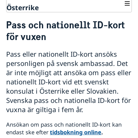
Österrike
Rösta i Österrike
Pass och nationellt ID-kort
Hjälp till svenskar i Österrike
för vuxen
Rösta i Österrike
Anmälan till röstlängden inför riksdagsvalet 2026
Pass och nationellt ID-kort
Pass eller nationellt ID-kort ansöks
Boka tid för pass och nationellt ID-kort
personligen på svensk ambassad. Det
Pass och nationellt ID-kort för vuxen
är inte möjligt att ansöka om pass eller
Pass och nationellt ID-kort för minderårig
Provisoriskt pass
nationellt ID-kort vid ett svenskt
Allmän information om pass
konsulat i Österrike eller Slovakien.
Behålla svenskt medborgarskap
Svenska pass och nationella ID-kort för
Äktenskapscertifikat
Anmäla nyfödd - Samordningsnummer
vuxna är giltiga i fem år.
Levnadsintyg
Körkort
Ansökan om pass och nationellt ID-kort kan
Avgifter
endast ske efter
tidsbokning online
.
Reseinformation