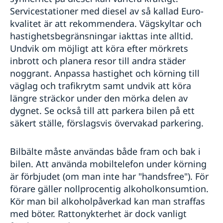
Servicestationer med diesel av så kallad Euro-
kvalitet är att rekommendera. Vägskyltar och
hastighetsbegränsningar iakttas inte alltid.
Undvik om möjligt att köra efter mörkrets
inbrott och planera resor till andra städer
noggrant. Anpassa hastighet och körning till
väglag och trafikrytm samt undvik att köra
längre sträckor under den mörka delen av
dygnet. Se också till att parkera bilen på ett
säkert ställe, förslagsvis övervakad parkering.
Bilbälte måste användas både fram och bak i
bilen. Att använda mobiltelefon under körning
är förbjudet (om man inte har "handsfree"). För
förare gäller nollprocentig alkoholkonsumtion.
Kör man bil alkoholpåverkad kan man straffas
med böter. Rattonykterhet är dock vanligt