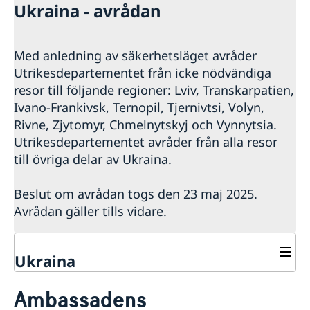
Ukraina - avrådan
Med anledning av säkerhetsläget avråder
Utrikesdepartementet från icke nödvändiga
resor till följande regioner: Lviv, Transkarpatien,
Ivano-Frankivsk, Ternopil, Tjernivtsi, Volyn,
Rivne, Zjytomyr, Chmelnytskyj och Vynnytsia.
Utrikesdepartementet avråder från alla resor
till övriga delar av Ukraina.
Beslut om avrådan togs den 23 maj 2025.
Avrådan gäller tills vidare.
Ukraina
Rösta i Ukraina
Ambassadens
Hjälp till svenskar i Ukraina