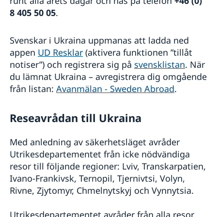
runt alla årets dagar och nås på telefon
+46 (0)
8 405 50 05
.
Svenskar i Ukraina uppmanas att ladda ned
appen
UD Resklar
(aktivera funktionen ”tillåt
notiser”) och registrera sig på
svensklistan
. När
du lämnat Ukraina – avregistrera dig omgående
från listan:
Avanmälan - Sweden Abroad
.
Reseavrådan till Ukraina
Med anledning av säkerhetsläget avråder
Utrikesdepartementet från icke nödvändiga
resor till följande regioner: Lviv, Transkarpatien,
Ivano-Frankivsk, Ternopil, Tjernivtsi, Volyn,
Rivne, Zjytomyr, Chmelnytskyj och Vynnytsia.
Utrikesdepartementet avråder från alla resor