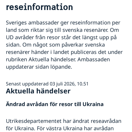
reseinformation
Rösta i Ukraina
Reseinformation
Legaliseringar
Ambassadens reseinformation
Avgifter
Sveriges ambassader ger reseinformation per
Gifta sig i Ukraina
Aktuella händelser
Arv i internationella situationer
land som riktar sig till svenska resenärer. Om
Allmänna säkerhetsläget
Pass och medborgarskap
Inför resan
UD avråder från resor står det längst upp på
Terrorism
Förlust av pass
Resa med husdjur
Akut hjälp
Kriser och katastrofer
sidan. Om något som påverkar svenska
Naturförhållanden och katastrofer
Pass för vuxna
Pass och ID-kort
In- och utresebestämmelser
resenärer händer i landet publiceras det under
Larmcentraler
Evakuering vid kriser och katastrofer
Frihetsberövad i utlandet
Pass för barn under 18 år
Terrorism och turism
Hälso- och sjukvård
Dödsfall
rubriken Aktuella händelser. Ambassaden
Lagen om konsulära katastrofinsatser
Registrera nyfödd i Ukraina
Behövs vaccination
Lokala lagar och sedvänjor
Juridisk hjälp i Ukraina
UD och ambassadernas krisberedskap
uppdaterar sidan löpande.
Nationellt ID-kort
Behöver jag visum?
Kriminalitet och personlig säkerhet
Om du blir sjuk eller råkar ut för en olycka i Ukraina
Provisoriskt pass
Se till att vara försäkrad
Trafiksäkerhet
Ekonomiskt nödställd i Ukraina
Dubbelt medborgarskap
Resa i landet
Senast uppdaterad 03 juli 2026, 10.51
Om svenskt medborgarskap
Aktuella händelser
Barn födda genom surrogatarrangemang i Ukraina
Ändrad avrådan för resor till Ukraina
Utrikesdepartementet har ändrat reseavrådan
för Ukraina. För västra Ukraina har avrådan