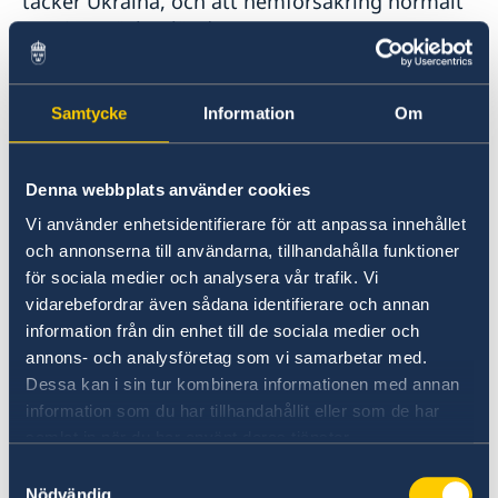
täcker Ukraina, och att hemförsäkring normalt
sett inte täcker länder som
Utrikesdepartementet avråder från resor till. Se
till att ha tillräckligt med pengar för din vistelse
i Ukraina och möjlighet att styrka detta vid
Samtycke
Information
Om
inresa.
Denna webbplats använder cookies
På sidan
Visit Ukraine
från ukrainska
Vi använder enhetsidentifierare för att anpassa innehållet
myndigheter finns mycket information för
och annonserna till användarna, tillhandahålla funktioner
personer som ämnar besöka Ukraina. Det är
för sociala medier och analysera vår trafik. Vi
dock inte alltid säkert att informationen är
vidarebefordrar även sådana identifierare och annan
uppdaterad.
information från din enhet till de sociala medier och
annons- och analysföretag som vi samarbetar med.
Om du anländer med bil behöver du ett grönt
Dessa kan i sin tur kombinera informationen med annan
kort, vilket du kan få genom ditt
information som du har tillhandahållit eller som de har
försäkringsbolag eller köpa vid gränsen, samt
samlat in när du har använt deras tjänster.
registreringsbevis (se nedan avsnitt om
Samtyckesval
trafiksäkerhet).
Nödvändig