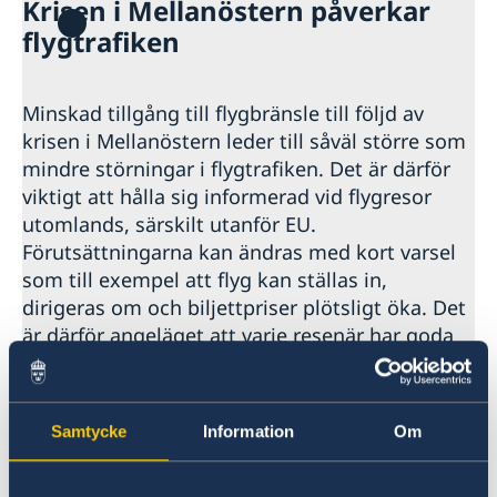
Krisen i Mellanöstern påverkar
flygtrafiken
Minskad tillgång till flygbränsle till följd av
krisen i Mellanöstern leder till såväl större som
mindre störningar i flygtrafiken. Det är därför
viktigt att hålla sig informerad vid flygresor
utomlands, särskilt utanför EU.
Förutsättningarna kan ändras med kort varsel
som till exempel att flyg kan ställas in,
dirigeras om och biljettpriser plötsligt öka. Det
är därför angeläget att varje resenär har goda
marginaler vid flygresor, både vad gäller pengar
och tid, för att kunna hantera dessa
osäkerheter i flygtrafiken.
Samtycke
Information
Om
Senast uppdaterad 04 maj 2026