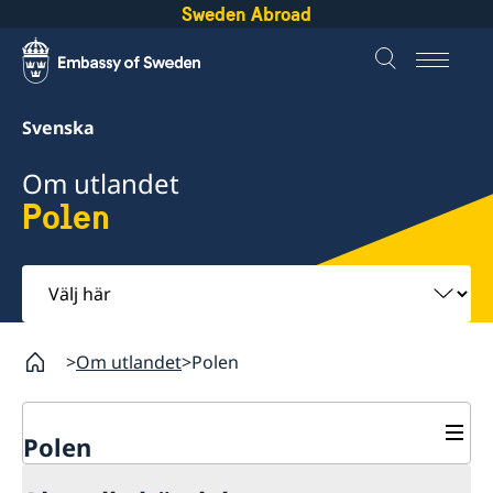
Sweden Abroad
Svenska
Om utlandet
Polen
Välj
här
Om utlandet
Polen
Polen
Rösta i Polen