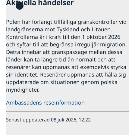
Aktuella händelser
Hjälp till svenskar i Polen
Rösta i Polen
Reseinformation
Rekvisition samordningsnummer och ansökan om
Polen har förlängt tillfälliga gränskontroller vid
Ambassadens reseinformation
förnamn och efternamn för nyfödda barn
landgränserna mot Tyskland och Litauen.
Aktuella händelser
Om olyckan är framme
Akut hjälp
Kontrollerna är i kraft till den 1 oktober 2026
Allmänna säkerhetsläget
Arv i internationella situationer
och syftar till att begränsa irreguljär migration.
Om olyckan är framme – vad kan du få hjälp med?
Pass i Polen
Naturförhållanden och katastrofer
Larmcentraler
Detta innebär att gränspassage mellan dessa
In- och utresebestämmelser
Ansökan om pass & nationellt id-kort
Hjälp kring medborgarskap
länder kan ta längre tid än normalt och att
Hälso- och sjukvård
Pass/Nationellt Id-kort för vuxna i Polen
Om svenskt medborgarskap
Gifta sig i Polen
resenärer kan uppmanas att exempelvis styrka
Lokala lagar och sedvänjor
Pass/Nationellt id-kort för barn i Polen
Ansökningsavgifter
sin identitet. Resenärer uppmanas att hålla sig
Trafiksäkerhet
Rekvisition samordningsnummer och ansökan om
Legaliseringar
Övrig information
uppdaterade om situationen genom polska
förnamn och efternamn för nyfödda barn
Sjukvård för svenskar i Polen
Provisoriskt pass
myndigheter.
Biltrafik
Ambassadens reseinformation
Senast uppdaterad 08 juli 2026, 12.22