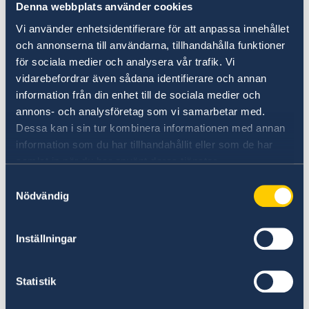
Denna webbplats använder cookies
Vi använder enhetsidentifierare för att anpassa innehållet
och annonserna till användarna, tillhandahålla funktioner
för sociala medier och analysera vår trafik. Vi
vidarebefordrar även sådana identifierare och annan
information från din enhet till de sociala medier och
annons- och analysföretag som vi samarbetar med.
Dessa kan i sin tur kombinera informationen med annan
information som du har tillhandahållit eller som de har
Anmäl din utlandsvistelse
samlat in när du har använt deras tjänster.
Om du vill att UD eller ambassaden ska kunna
Samtyckesval
Nödvändig
få tag i dig vid en större krissituation i landet
kan du anmäla dig till svensklistan.
Inställningar
Anmäl dig till svensklistan
Statistik