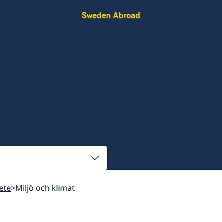
Sweden Abroad
ete
Miljö och klimat