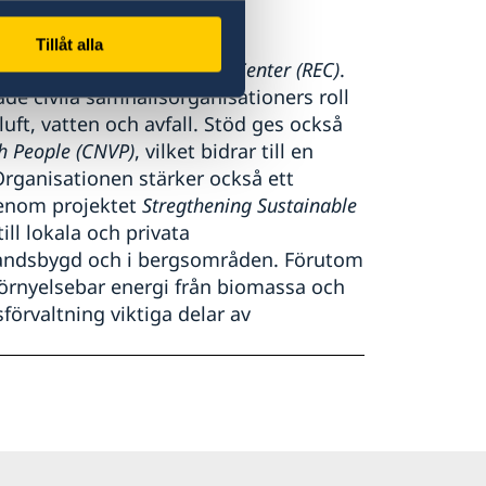
Tillåt alla
nen
Regional Environmental Center (REC)
.
de civila samhällsorganisationers roll
uft, vatten och avfall. Stöd ges också
h People (CNVP)
, vilket bidrar till en
Organisationen stärker också ett
genom projektet
Stregthening Sustainable
till lokala och privata
landsbygd och i bergsområden. Förutom
örnyelsebar energi från biomassa och
förvaltning viktiga delar av