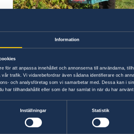
Information
cookies
Hibabae Gashal och hennes familj är en av tio famil
ekologisk hallonodling. De får stöd från organisatio
e för att anpassa innehållet och annonserna till användarna, tillh
vilka Sverige i sin tur stödjer.
vår trafik. Vi vidarebefordrar även sådana identifierare och anna
nnons- och analysföretag som vi samarbetar med. Dessa kan i sin
Sverige samarbetar med
Ministeriet för miljö oc
har tillhandahållit eller som de har samlat in när du har använt 
implementering av
Kosovo Environmental Progr
kapacitetsutveckling av
MESP, Inter-Ministriella 
intressenter inom miljöövervakning och förvalt
Inställningar
Statistik
kapacitetsutveckling för implementering av milj
direktiv. Stödet till
Kosovo Environmental Agency
och skydd av biologisk mångfald samt att förbä