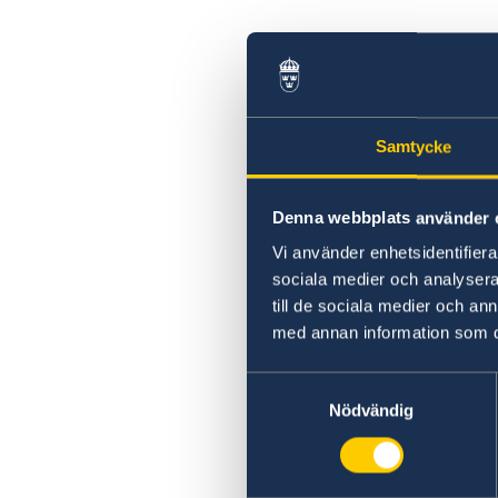
Resa i landet
Jordbävningsberedskap
Samtycke
Denna webbplats använder 
Vi använder enhetsidentifierar
sociala medier och analysera 
till de sociala medier och a
med annan information som du 
Samtyckesval
Nödvändig