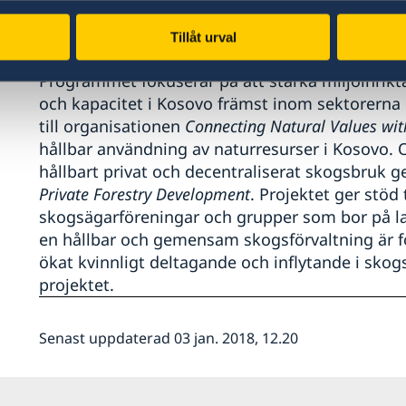
gränsöverskridande skyddsområden.
Tillåt urval
Sverige stödjer den miljöinriktade organisatio
Programmet fokuserar på att stärka miljöinrikta
och kapacitet i Kosovo främst inom sektorerna l
till organisationen
Connecting Natural Values wit
hållbar användning av naturresurser i Kosovo. 
hållbart privat och decentraliserat skogsbruk 
Private Forestry Development
. Projektet ger stöd 
skogsägarföreningar och grupper som bor på 
en hållbar och gemensam skogsförvaltning är f
ökat kvinnligt deltagande och inflytande i skogs
projektet.
Senast uppdaterad 03 jan. 2018, 12.20