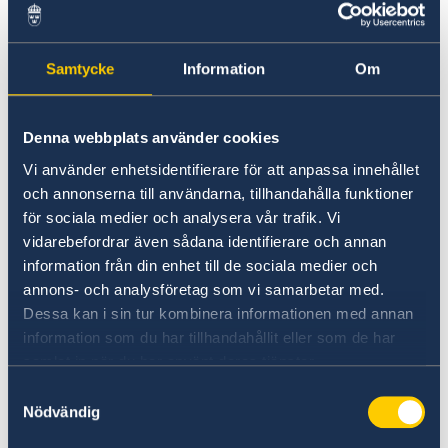
är att stärka entreprenörskap, innovation och
skapa fler arbeten. Detta görs med ett speciellt
fokus på unga människor, kvinnor och
Samtycke
Information
Om
minoritetsgrupper. Sverige stödjer även
International Business College of Mitrovica (IBCM).
Skolan är av multietniskt slag och bidrar till
Denna webbplats använder cookies
ökad sysselsättning och erbjuder EU-
Vi använder enhetsidentifierare för att anpassa innehållet
ackrediterade kandidatexamen till albanska,
och annonserna till användarna, tillhandahålla funktioner
serbiska, romska, ashkalia, egyptiska och
för sociala medier och analysera vår trafik. Vi
bosniska samhällsgrupper. Mer än 50% av
vidarebefordrar även sådana identifierare och annan
eleverna, lärarna och andra anställda är
information från din enhet till de sociala medier och
kvinnor. Sverige har utvärderat IBCM-projektet
annons- och analysföretag som vi samarbetar med.
som ett bra exempel på integration av ett
Dessa kan i sin tur kombinera informationen med annan
konfliktkänsligt- och jämställdhetsperspektiv.
information som du har tillhandahållit eller som de har
samlat in när du har använt deras tjänster.
Sverige stödjer även projektet
EMPOWER
Private
Samtyckesval
Sector
. Projektet hjälper små och medelstora
Nödvändig
företag att expandera och förbättra sin