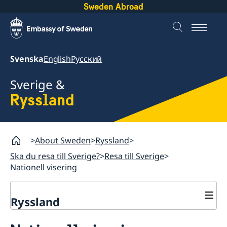
Sweden Abroad
Svenska
English
Русский
Sverige &
Ryssland
About Sweden
Ryssland
Ska du resa till Sverige?
Resa till Sverige
Nationell visering
Ryssland
Ska du resa till Sverige?