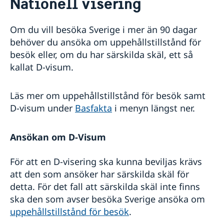
Nationell visering
Resa till Sverige
Basfakta
Om du vill besöka Sverige i mer än 90 dagar
Söka visum
behöver du ansöka om uppehållstillstånd för
Så ansöker du
besök eller, om du har särskilda skäl, ett så
Visum för flera inresor
kallat D-visum.
Dokument som krävs
Turistbesök - extra dokument
Besöka släkt och vänner - extra dokument
Läs mer om uppehållstillstånd för besök samt
Affärsbesök - extra dokument
D-visum under
Basfakta
i menyn längst ner.
Sport, kultur och andra typer av besök - extra
dokument
Minderåriga - extra dokument
Ansökan om D-Visum
Medicinsk reseförsäkring
Uppehållstillstånd för besök (Besöka Sverige
För att en D-visering ska kunna beviljas krävs
längre tid än 90 dagar)
att den som ansöker har särskilda skäl för
Nationell visering
Basfakta
detta. För det fall att särskilda skäl inte finns
EU Entry/Exit System
Så ansöker du
ska den som avser besöka Sverige ansöka om
Avgifter
Nödvändiga dokument
Överklaga
uppehållstillstånd för besök
.
Avgifter
Varning för nätbedrägerier