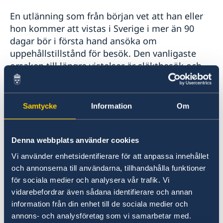
Vanligt förekommande frågor
En utlänning som från början vet att han eller
Flytta till nära anhörig i Sverige
hon kommer att vistas i Sverige i mer än 90
Så ansöker du om uppehållstillstånd
dagar bör i första hand ansöka om
Studera i Sverige
Nödvändiga dokument
uppehållstillstånd för besök. Den vanligaste
Basfakta
Arbeta i Sverige
Avgifter
orsaken till längre vistelser är släktbesök och
Så ansöker du
Vanligt förekommande frågor
Basfakta
Boka tid för intervju
Dokument som krävs
det kan sällan hävdas att ett vanligt släktbesök
Så ansöker du
UT cards
Avgifter
utgör särskilda skäl.
Dokument som krävs
Hämta handlingar/dokument
Vanligt förekommande frågor
Avgifter
Fullmakt
Samtycke
Information
Om
Vanligt förekommande frågor
Införsel av djur till Sverige
Den sökande ska lämna in samma uppsättning
av dokument som vid ansökan om
Denna webbplats använder cookies
Schengenvisering. Dock ska en annan
ansökningsblankett
användas.
Vi använder enhetsidentifierare för att anpassa innehållet
och annonserna till användarna, tillhandahålla funktioner
för sociala medier och analysera vår trafik. Vi
Avseende D-viseringar ställs inte heller samma
vidarebefordrar även sådana identifierare och annan
krav på resehandlingen. Detta innebär att det
information från din enhet till de sociala medier och
inte är ett krav att passhandlingen utfärdats för
annons- och analysföretag som vi samarbetar med.
mindre än tio år sedan, att det inte är ett krav