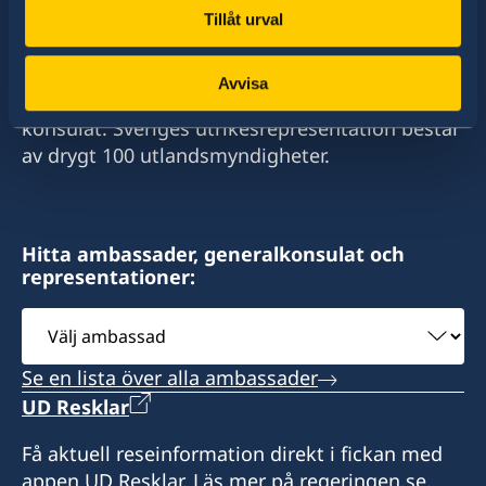
Tillåt urval
Sverige har diplomatiska förbindelser med i
stort sett alla stater i världen. I ungefär hälften
Avvisa
av dessa stater har Sverige ambassader och
konsulat. Sveriges utrikesrepresentation består
av drygt 100 utlandsmyndigheter.
Hitta ambassader, generalkonsulat och
representationer:
Välj
ambassad
Se en lista över alla ambassader
UD Resklar
Få aktuell reseinformation direkt i fickan med
appen UD Resklar. Läs mer på regeringen.se.