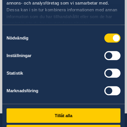
annons- och analysföretag som vi samarbetar med.
Dessa kan i sin tur kombinera informationen med annan
Kontaktinformation
information som du har tillhandahållit eller som de har
samlat in när du har använt deras tjänster.
Postadress
Samtyckesval
Mosfilmovskaja ul., 60
Nödvändig
115127 Moskva
Ryssland
Inställningar
öppettider: måndag-fredag 08:30-11:30
Social media
Facebook
Instagram
Statistik
Representation
Marknadsföring
Ryssland, Moskva
Tillåt alla