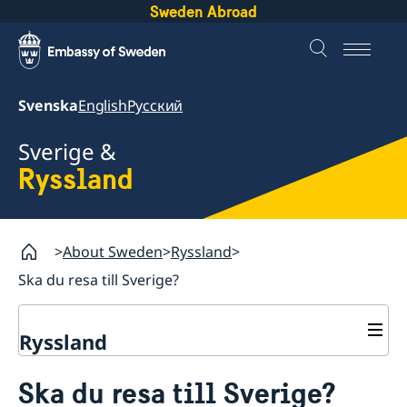
Sweden Abroad
Svenska
English
Русский
Sverige &
Ryssland
About Sweden
Ryssland
Ska du resa till Sverige?
Ryssland
Ska du resa till Sverige?
Ska du resa till Sverige?
Resa till Sverige