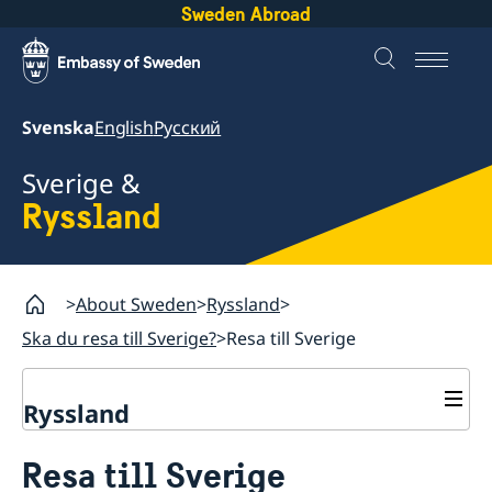
Sweden Abroad
Svenska
English
Русский
Sverige &
Ryssland
About Sweden
Ryssland
Ska du resa till Sverige?
Resa till Sverige
Ryssland
Ska du resa till Sverige?
Resa till Sverige
Resa till Sverige