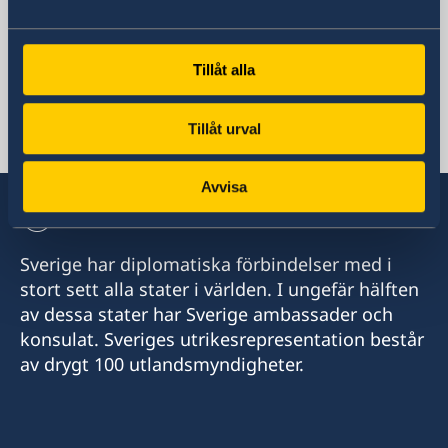
Social media
Facebook
Instagram
Representation
Tillåt alla
Tillåt urval
Ryssland, Moskva
Avvisa
Sverige har diplomatiska förbindelser med i
stort sett alla stater i världen. I ungefär hälften
av dessa stater har Sverige ambassader och
konsulat. Sveriges utrikesrepresentation består
av drygt 100 utlandsmyndigheter.