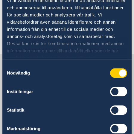
Vi använder enhetsidentifierare för att anpassa innehållet
och annonserna till användarna, tillhandahålla funktioner
Sveriges ambassad i Moskva handlägger
för sociala medier och analysera vår trafik. Vi
ansökningar om visering från medborgare i den
vidarebefordrar även sådana identifierare och annan
Ryska Federationen samt för medborgare i
information från din enhet till de sociala medier och
andra länder som är legalt bosatta i den Ryska
annons- och analysföretag som vi samarbetar med.
Federationen.
Dessa kan i sin tur kombinera informationen med annan
information som du har tillhandahållit eller som de har
samlat in när du har använt deras tjänster.
Kontakt
Samtyckesval
Nödvändig
Kontaktinformation
Inställningar
Postadress
Mosfilmovskaja ul., 60
Statistik
115127 Moskva
Ryssland
öppettider: måndag-fredag 08:30-11:30
Marknadsföring