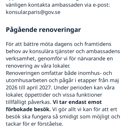
Ansöka om äktenskapscertifikat på Sveriges
Allmänna säkerhetsläget
vänligen kontakta ambassaden via e-post:
Svensk medborgare folkbokförd i Frankrike
Resa med husdjur
Om olyckan är framme
ambassad i Paris
Terrorism
konsular.paris@gov.se
Ansöka om äktenskapscertifikat på Sveriges
Se till att vara försäkrad
Naturförhållanden och katastrofer
ambassad i Paris
Läs på om ditt resmål
In- och utresebestämmelser
Pågående renoveringar
Hälso- och sjukvård
Lokala lagar och sedvänjor
Kriminalitet och personlig säkerhet
För att bättre möta dagens och framtidens
Trafiksäkerhet och miljöåtergärder
behov av konsulära tjänster och ambassadens
Resa i landet
verksamhet, genomför vi för närvarande en
Reseinformation till dig med dubbelt medborgarskap
renovering av våra lokaler.
eller uppehållstillstånd i Sverige
Renoveringen omfattar både inomhus- och
utomhusarbeten och pågår i etapper från maj
2026 till april 2027. Under perioden kan våra
lokaler, öppettider och vissa funktioner
tillfälligt påverkas.
Vi tar endast emot
förbokade besök.
Vi gör allt vi kan för att ert
besök ska fungera så smidigt som möjligt och
tackar för er förståelse.