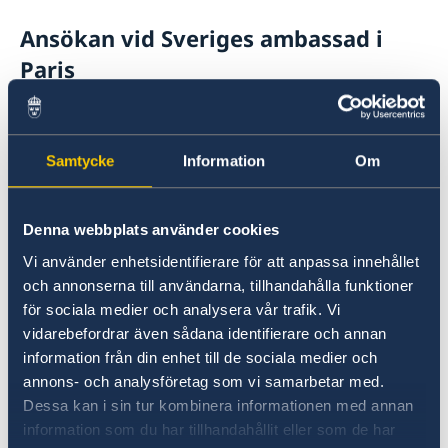
Ansökan vid Sveriges ambassad i
Paris
Tidsbokning online är obligatorisk för att
ansöka om pass och ID-kort. Du kan
Samtycke
Information
Om
boka en tid via ambassadens bokningssystem
(välj "ansöka om pass / id-kort" som anledning).
Besök gärna sidan information om tidsbokning
Denna webbplats använder cookies
Vi använder enhetsidentifierare för att anpassa innehållet
Om du inte kan komma
uppmanas
du att
och annonserna till användarna, tillhandahålla funktioner
avboka eller omboka din tid genom att ange
för sociala medier och analysera vår trafik. Vi
din bokningskod i ambassadens
vidarebefordrar även sådana identifierare och annan
bokningssystem
information från din enhet till de sociala medier och
annons- och analysföretag som vi samarbetar med.
För besök på ambassaden eller konsulatet
Dessa kan i sin tur kombinera informationen med annan
information som du har tillhandahållit eller som de har
informerar vi om att endast små väskor eller