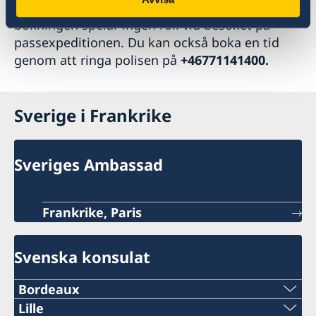
ombudets personuppgifter som syns i
bokningen spelar ingen roll vid besöket på
passexpeditionen. Du kan också boka en tid
genom att ringa polisen på
+46771141400.
Sverige i Frankrike
Sveriges Ambassad
Frankrike, Paris
Svenska konsulat
Bordeaux
Telefon:
Lille