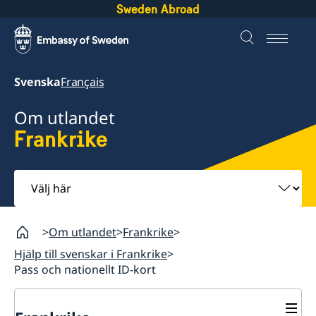
Sweden Abroad
Svenska
Français
Om utlandet
Frankrike
Välj
här
Om utlandet
Frankrike
Hjälp till svenskar i Frankrike
Pass och nationellt ID-kort