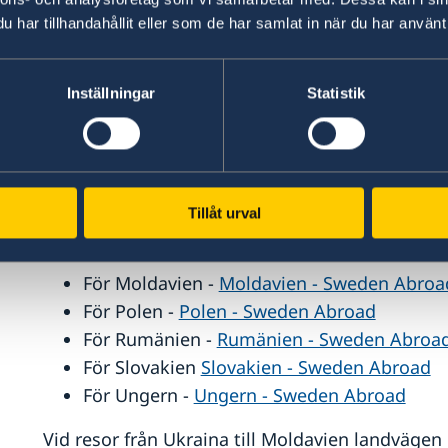
Ukrzaliznytsia (uz.gov.ua)
.
har tillhandahållit eller som de har samlat in när du har använt 
Det är möjligt att lämna Ukraina vid gränsöver
Inställningar
Statistik
det har uppstått köer både i trafiken och vid g
möjligheten att lämna landet kan begränsas kraf
försämring av säkerhetssituationen.
Om du planerar utresa via något av Ukrainas gr
Tillåt urval
hos svenska ambassaden i dessa länder:
För Moldavien -
Moldavien - Sweden Abroa
För Polen -
Polen - Sweden Abroad
För Rumänien -
Rumänien - Sweden Abroa
För Slovakien
Slovakien - Sweden Abroad
För Ungern -
Ungern - Sweden Abroad
Vid resor från Ukraina till Moldavien landväge