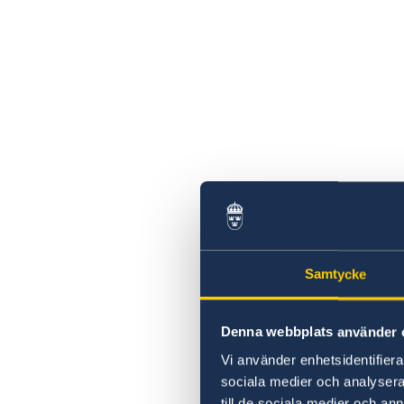
Samtycke
Denna webbplats använder 
Vi använder enhetsidentifierar
sociala medier och analysera 
till de sociala medier och a