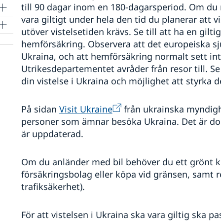
till 90 dagar inom en 180-dagarsperiod. Om du 
vara giltigt under hela den tid du planerar att vi
utöver vistelsetiden krävs. Se till att ha en gilti
hemförsäkring. Observera att det europeiska sj
Ukraina, och att hemförsäkring normalt sett in
Utrikesdepartementet avråder från resor till. Se t
din vistelse i Ukraina och möjlighet att styrka d
På sidan
Visit Ukraine
från ukrainska myndigh
personer som ämnar besöka Ukraina. Det är dock
är uppdaterad.
Om du anländer med bil behöver du ett grönt ko
försäkringsbolag eller köpa vid gränsen, samt r
trafiksäkerhet).
För att vistelsen i Ukraina ska vara giltig ska 