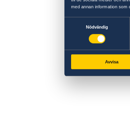
med annan information som du 
Samtyckesval
Nödvändig
Avvisa