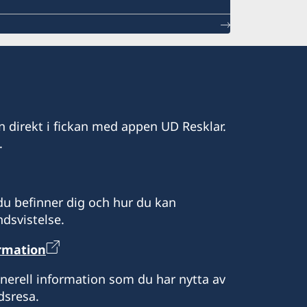
n direkt i fickan med appen UD Resklar.
.
u befinner dig och hur du kan
dsvistelse.
ormation
enerell information som du har nytta av
dsresa.