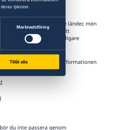
deras tjänster.
gångar till omkringliggande länder, men
Marknadsföring
ränsövergångarna. Beakta att
tigt vid en eventuell ytterligare
annländer, läs gärna reseinformationen
Tillåt alla
d
d
n bör du inte passera genom