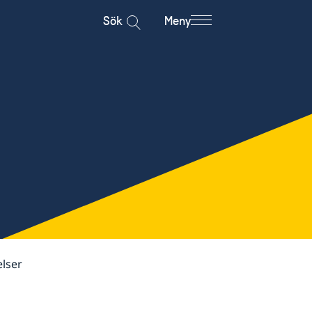
Sök
Meny
lser