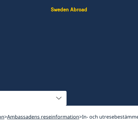
Sweden Abroad
on
Ambassadens reseinformation
In- och utresebestämme