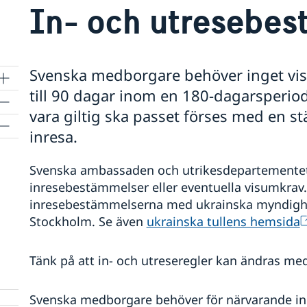
In- och utresebe
Svenska medborgare behöver inget visu
till 90 dagar inom en 180-dagarsperiod.
vara giltig ska passet förses med en s
inresa.
Svenska ambassaden och utrikesdepartementet 
inresebestämmelser eller eventuella visumkrav.
inresebestämmelserna med ukrainska myndighe
Stockholm. Se även
ukrainska tullens hemsida
Tänk på att in- och utreseregler kan ändras med
Svenska medborgare behöver för närvarande inge