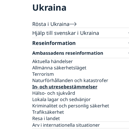
Ukraina
Rösta i Ukraina
Hjälp till svenskar i Ukraina
Rösta i Ukraina
Reseinformation
Legaliseringar
Ambassadens reseinformation
Avgifter
Gifta sig i Ukraina
Aktuella händelser
Allmänna säkerhetsläget
Pass och medborgarskap
Terrorism
Förlust av pass
Akut hjälp
Naturförhållanden och katastrofer
Pass för vuxna
In- och utresebestämmelser
Larmcentraler
Pass för barn under 18 år
Hälso- och sjukvård
Dödsfall
Registrera nyfödd i Ukraina
Lokala lagar och sedvänjor
Juridisk hjälp i Ukraina
Nationellt ID-kort
Kriminalitet och personlig säkerhet
Om du blir sjuk eller råkar ut för en olycka i
Provisoriskt pass
Trafiksäkerhet
Ukraina
Dubbelt medborgarskap
Resa i landet
Ekonomiskt nödställd i Ukraina
Om svenskt medborgarskap
Arv i internationella situationer
Barn födda genom surrogatarrangemang i