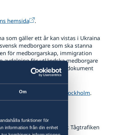
ens hemsida
.
 som gäller ett år kan vistas i Ukraina
n svensk medborgare som ska stanna
lsen för medborgarskap, immigration
 en avdelning för utländska medborgare
er Inrikesministeriet. Vilka dokument
Om
ukrainska ambassaden i Stockholm
.
andahålla funktioner för
 flygtrafiken inte fungerar. Tågtrafiken
n information från din enhet
. För information om tåg, se
 tur kombinera informationen