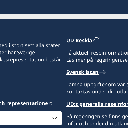
UD Resklar
d i stort sett alla stater
ter har Sverige
Få aktuell reseinformatio
ikesrepresentation består
Läs mer på regeringen.se
Svensklistan
Lämna uppgifter om var d
kontaktas under din utlan
ch representationer:
UD:s generella reseinf
På regeringen.se finns g
inför och under din utlan