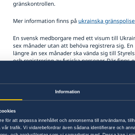
gränskontrollen.
Mer information finns på
ukrainska gränspolis
En svensk medborgare med ett visum till Ukraina
sex månader utan att behöva registrera sig. E
längre än sex månader ska vända sig till Styre
och registrering av fysiska personer. Där finns
där man kan registrera sig. Styrelsen lyder und
som behövs beror på visumtyp.
Information
För frågor gällande visum till Ukraina kontakta
Att resa från Ukraina
cookies
e för att anpassa innehållet och annonserna till användarna, tillh
För närvarande är Ukrainas luftrum stängt varför
vår trafik. Vi vidarebefordrar även sådana identifierare och anna
fungerar i de flesta delar av landet relativt bra
nnons- och analysföretag som vi samarbetar med. Dessa kan i sin