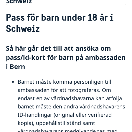
Schweiz
Rösta i Schweiz
Pass för barn under 18 år i
Hjälp till svenskar i Schweiz
Schweiz
Rösta i Schweiz
Pass i Schweiz
Information om och länk till tidsbokning
Så här går det till att ansöka om
Pass för vuxna
pass/id-kort för barn på ambassaden
Pass för barn under 18 år
Första passet - Samordningsnummer
i Bern
Nationellt ID-kort
Provisoriskt pass
Barnet måste komma personligen till
Frågor och svar om pass, samordningsnummer och
öppettider
ambassaden för att fotograferas. Om
Hjälp kring medborgarskap
endast en av vårdnadshavarna kan åtfölja
Gifta sig utomlands
barnet måste den andra vårdnadshavarens
Avgifter och accepterade betalningsmedel hos
ID-handlingar (original eller verifierad
ambassaden i Bern
kopia), uppehållstillstånd samt
Reseinformation
vårdnadshavarens medgivande tas med.