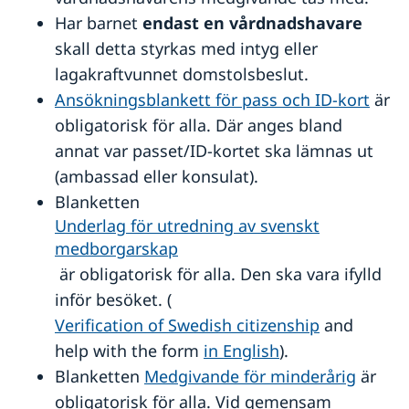
Ambassadens reseinformation
Har barnet
endast en vårdnadshavare
Aktuella händelser
skall detta styrkas med intyg eller
Allmänna säkerhetsläget
lagakraftvunnet domstolsbeslut.
Terrorism
Naturförhållanden och katastrofer
Ansökningsblankett för pass och ID-kort
är
In- och utresebestämmelser
obligatorisk för alla. Där anges bland
Hälso- och sjukvård
annat var passet/ID-kortet ska lämnas ut
Lokala lagar och sedvänjor
Kriminalitet och personlig säkerhet
(ambassad eller konsulat).
Trafiksäkerhet
Blanketten
Resa i landet
Underlag för utredning av svenskt
medborgarskap
är obligatorisk för alla. Den ska vara ifylld
inför besöket. (
Verification of Swedish citizenship
and
help with the form
in English
).
Blanketten
Medgivande för minderårig
är
obligatorisk för alla. Vid gemensam