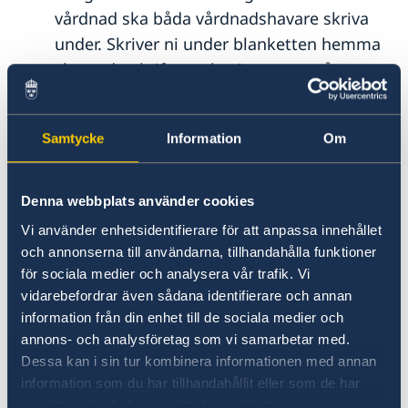
vårdnad ska båda vårdnadshavare skriva
under. Skriver ni under blanketten hemma
ska underskrifterna bevittnas av två
myndiga personer. Skriver ni under
blanketten på ambassaden kan personalen
Samtycke
Information
Om
bevittna namnunderskrifterna. (English
version:
Passport consent form - minors
and
help with
the form in English
)
.
Denna webbplats använder cookies
Boka tid online
för ditt besök. Vi bokar
Vi använder enhetsidentifierare för att anpassa innehållet
inte tider per telefon. När du bokat tid får
och annonserna till användarna, tillhandahålla funktioner
du en bekräftelse per mejl från
för sociala medier och analysera vår trafik. Vi
vidarebefordrar även sådana identifierare och annan
Migrationsverket (inte ambassaden).
information från din enhet till de sociala medier och
Mejlet innehåller även en länk som
annons- och analysföretag som vi samarbetar med.
används vid en eventuell avbokning av
Dessa kan i sin tur kombinera informationen med annan
tiden.
information som du har tillhandahållit eller som de har
samlat in när du har använt deras tjänster.