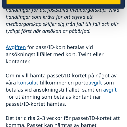
Ambassaden kan i vissa fall kräva ytterligare
handlingar för att fastställa medborgarskap. Vilka
handlingar som krävs för att styrka ett
medborgarskap skiljer sig från fall till fall och blir
tydligt först när ansökan är påbörjad.
Avgiften
för pass/ID-kort betalas vid
ansökningstillfället med kort, Twint eller
kontanter.
Om ni vill hämta passet/ID-kortet på något av
våra
konsulat
tillkommer en porto
avgift
som
betalas vid ansökningstillfället, samt en
avgift
för utlämning som betalas kontant när
passet/ID-kortet hämtas.
Det tar cirka 2–3 veckor för passet/ID-kortet att
komma. Passet kan hämtas av barnet