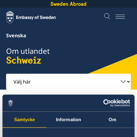
Sweden Abroad
Svenska
Om utlandet
Schweiz
Välj
här
Om utlandet
Schweiz
Hjälp till svenskar i Schweiz
Samtycke
Information
Om
Schweiz