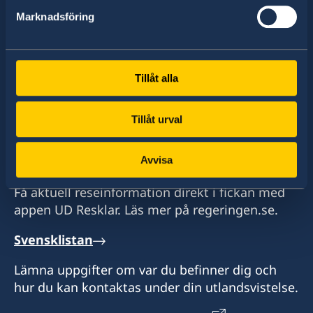
Marknadsföring
Hitta ambassader, generalkonsulat och
representationer:
Tillåt alla
Välj
Tillåt urval
ambassad
Se en lista över alla ambassader
UD Resklar
Avvisa
Få aktuell reseinformation direkt i fickan med
appen UD Resklar. Läs mer på regeringen.se.
Svensklistan
Lämna uppgifter om var du befinner dig och
hur du kan kontaktas under din utlandsvistelse.