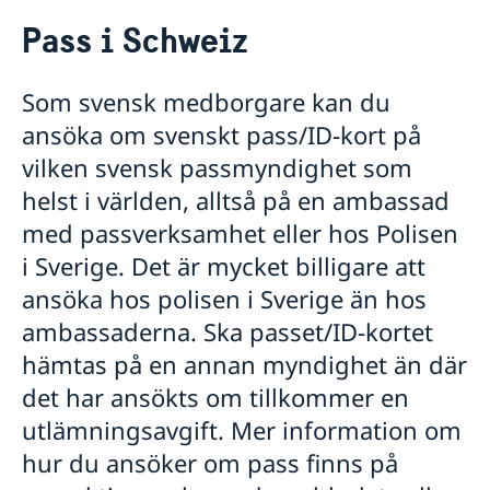
Rösta i Schweiz
Pass i Schweiz
Hjälp till svenskar i Schweiz
Rösta i Schweiz
Som svensk medborgare kan du
Pass i Schweiz
ansöka om svenskt pass/ID-kort på
Information om och länk till tidsbokning
Hjälp kring medborgarskap
Pass för vuxna
Gifta sig utomlands
vilken svensk passmyndighet som
Pass för barn under 18 år
Avgifter och accepterade betalningsmedel hos
helst i världen, alltså på en ambassad
Första passet - Samordningsnummer
ambassaden i Bern
med passverksamhet eller hos Polisen
Nationellt ID-kort
Reseinformation
Provisoriskt pass
i Sverige. Det är mycket billigare att
Frågor och svar om pass, samordningsnummer och
Ambassadens reseinformation
ansöka hos polisen i Sverige än hos
öppettider
Aktuella händelser
ambassaderna. Ska passet/ID-kortet
Allmänna säkerhetsläget
hämtas på en annan myndighet än där
Terrorism
Naturförhållanden och katastrofer
det har ansökts om tillkommer en
In- och utresebestämmelser
utlämningsavgift. Mer information om
Hälso- och sjukvård
Lokala lagar och sedvänjor
hur du ansöker om pass finns på
Kriminalitet och personlig säkerhet