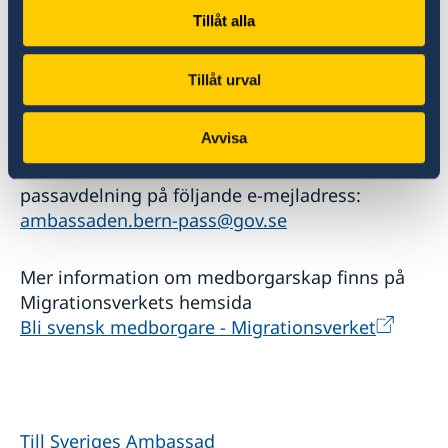
Sverige, behöver du ansöka om att behålla ditt
Tillåt alla
svenska medborgarskap om du vill ha kvar det.
Ansökan måste vara inkommen innan 22-
Tillåt urval
årsdagen. Se även informationen på sidan:
Hjälp kring medborgarskap.
Var god läs
Avvisa
igenom informationen och kontakta sedan
närmaste konsulat eller ambassadens
passavdelning på följande e-mejladress:
ambassaden.bern-pass@gov.se
Mer information om medborgarskap finns på
Migrationsverkets hemsida
Bli svensk medborgare - Migrationsverket
Till Sveriges Ambassad