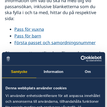
Information om vad du ska ha med dig vid
passansökan, inklusive blanketterna som du
ska fylla i och ta med, hittar du på respektive
sida:
Pass för vuxna
Pass för barn
Första passet och samordningsnummer
Observera att samtliga handlingar ska tas med
i original.
Samtycke
Information
Om
Passets giltighetstid har gått ut
Om ditt svenska pass går ut påverkar det inte
Denna webbplats använder cookies
ditt svenska medborgarskap och ditt
schweiziska uppehållstillstånd förblir giltigt.
Vi använder enhetsidentifierare för att anpassa innehållet
och annonserna till användarna, tillhandahålla funktioner
Vid passansökan ska du ha med dig en giltig