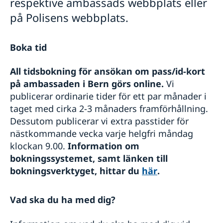
respektive ambassads webbplats eller
Trafiksäkerhet
på Polisens webbplats.
Resa i landet
Boka tid
All tidsbokning för ansökan om pass/id-kort
på ambassaden i Bern görs online.
Vi
publicerar ordinarie tider för ett par månader i
taget med cirka 2-3 månaders framförhållning.
Dessutom publicerar vi extra passtider för
nästkommande vecka varje helgfri måndag
klockan 9.00.
Information om
bokningssystemet, samt länken till
bokningsverktyget, hittar du
här
.
Vad ska du ha med dig?