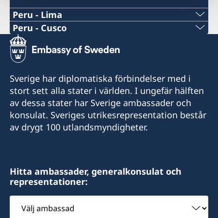
Peru - Lima
Peru - Cusco
Honorärkonsul: Xavier de Romaña
På konsulatet arbetar även en konsulär
Honorärkonsul: Boris Gómez Luna
assistent och en kommersiell assistent.
Email: borisgomez19@gmail.com
Sverige har diplomatiska förbindelser med i
Email konsulära frågor:
stort sett alla stater i världen. I ungefär hälften
lima@consuladodesuecia.pe
Telefon: +51 994374176
av dessa stater har Sverige ambassader och
Email kommersiella frågor:
konsulat. Sveriges utrikesrepresentation består
andrea.silva@consuladodesuecia.pe
Besök: enbart efter tidsbokning (boka tid per
av drygt 100 utlandsmyndigheter.
telefon eller email)
Telefon: +51 914164168
Telefontid: måndag - fredag kl. 09:00 - 12:00
Adress: El Huerto de Huayllapampa K2, San
Jerónimo, Cusco, Perú
Hitta ambassader, generalkonsulat och
Besök: efter tidsbokning (boka tid per telefon
representationer:
eller email)
Välj
ambassad
Adress: Av. Mariscal La Mar 750, Of. 601,