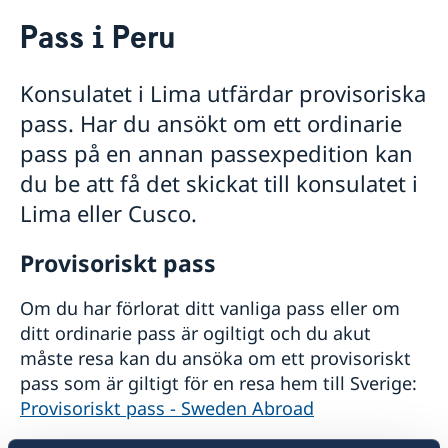
Rösta i Peru
Pass i Peru
Hjälp till svenskar i Peru
Rösta i Peru
Konsulatet i Lima utfärdar provisoriska
Konsulat i Peru
pass. Har du ansökt om ett ordinarie
Pass utomlands
Samordningsnummer
Förnyelse av körkort
pass på en annan passexpedition kan
Provisoriskt pass
Medborgarskap
du be att få det skickat till konsulatet i
Registrering och anmälan om namn
Pension och levnadsintyg
Lima eller Cusco.
Anmälan om svenskt medborgarskap för barn
Gifta sig
Förlora eller behålla svenskt medborgarskap
Skilja sig
Provisoriskt pass
Apostille och översättningar
Registrera adress i utlandet
Om du har förlorat ditt vanliga pass eller om
Dödsfall
ditt ordinarie pass är ogiltigt och du akut
Arv i internationella situationer
måste resa kan du ansöka om ett provisoriskt
Juridisk hjälp
pass som är giltigt för en resa hem till Sverige:
Svenska föreningen
Provisoriskt pass - Sweden Abroad
Akut hjälp
Avgifter