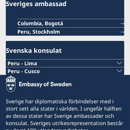
Sveriges ambassad
Colombia, Bogotá
Peru, Stockholm
Svenska konsulat
Peru - Lima
Peru - Cusco
Honorärkonsul: Xavier de Romaña
På konsulatet arbetar även en konsulär
Honorärkonsul: Boris Gómez Luna
assistent och en kommersiell assistent.
Email: borisgomez19@gmail.com
Sverige har diplomatiska förbindelser med i
Email konsulära frågor:
stort sett alla stater i världen. I ungefär hälften
lima@consuladodesuecia.pe
Telefon: +51 994374176
av dessa stater har Sverige ambassader och
Email kommersiella frågor:
konsulat. Sveriges utrikesrepresentation består
andrea.silva@consuladodesuecia.pe
Besök: enbart efter tidsbokning (boka tid per