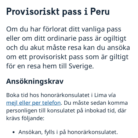
Rösta i Peru
Provisoriskt pass i Peru
Hjälp till svenskar i Peru
Rösta i Peru
Om du har förlorat ditt vanliga pass
Konsulat i Peru
eller om ditt ordinarie pass är ogiltigt
Pass utomlands
Samordningsnummer
och du akut måste resa kan du ansöka
Provisoriskt pass
om ett provisoriskt pass som är giltigt
Förnyelse av körkort
för en resa hem till Sverige.
Medborgarskap
Registrering och anmälan om namn
Pension och levnadsintyg
Ansökningskrav
Anmälan om svenskt medborgarskap för barn
Gifta sig
Förlora eller behålla svenskt medborgarskap
Skilja sig
Boka tid hos honorärkonsulatet i Lima vía
Apostille och översättningar
mejl eller per telefon
. Du måste sedan komma
Registrera adress i utlandet
personligen till konsulatet på inbokad tid, där
Dödsfall
krävs följande:
Arv i internationella situationer
Juridisk hjälp
Ansökan, fylls i på honorärkonsulatet.
Svenska föreningen