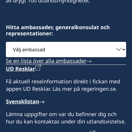
av drygt 100 utlandsmyndigheter.
telefon eller email)
Telefon: +51 914164168
Telefontid: måndag - fredag kl. 09:00 - 12:00
Adress: El Huerto de Huayllapampa K2, San
Jerónimo, Cusco, Perú
Hitta ambassader, generalkonsulat och
Besök: efter tidsbokning (boka tid per telefon
representationer:
eller email)
Välj
ambassad
Adress: Av. Mariscal La Mar 750, Of. 601,
Se en lista över alla ambassader
Miraflores, Lima 15074, Perú
UD Resklar
Konsulatet är stängt på Perus nationella
Få aktuell reseinformation direkt i fickan med
helgdagar.
appen UD Resklar. Läs mer på regeringen.se.
Svensklistan
Lämna uppgifter om var du befinner dig och
hur du kan kontaktas under din utlandsvistelse.