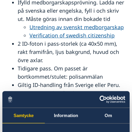
Ifylld medborgarskapsprövning. Ladda ner
Akut hjälp
Avgifter
på svenska eller engelska, fyll i och skriv
Reseinformation
ut. Måste göras innan din bokade tid
Utredning av svenskt medborgarskap
Service för svenska företag
Inför resan
Verification of swedish citizenship
Se till att vara försäkrad
Ambassadens komersiella tjänster
Ambassadens reseinformation
2 ID-foton i pass-storlek (ca 40x50 mm),
Läs på om ditt resmål
Svenska företag i utlandet
Aktuella händelser
Anmäl din utlandsvistelse
Behöver jag visum?
Anmäla handelshinder
rakt framifrån, ljus bakgrund, huvud och
Allmänna säkerhetsläget
Frihetsberövad i utlandet
Köra bil med svenskt körkort
övre axlar.
In- och utresebestämmelser
Om olyckan är framme
Resetillstånd för minderåriga
Hälso- och sjukvård
Tidigare pass. Om passet är
Resa med husdjur
Polisanmälan
Naturförhållanden och katastrofer
Resa med läkemedel
bortkommet/stulet: polisanmälan
Förlust av pass eller bankkort
Lokala lagar och sedvänjor
Att resa med psykisk ohälsa
Överföring av pengar
Giltig ID-handling från Sverige eller Peru.
Kriminalitet och personlig säkerhet
Finns ingen giltig fotolegitimation,
Trafiksäkerhet och resor i landet
Terrorism
vänligen kontakta konsulatet i förväg.
Turistattraktioner
Kopia hemresebiljett eller bokning av resa
Samtycke
Information
Om
till Sverige.
För minderåriga krävs även: samtliga