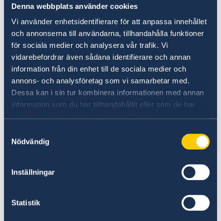
vårdnadshavares medgivande,
Denna webbplats använder cookies
födelsebevis i original, personbevis med
Vi använder enhetsidentifierare för att anpassa innehållet
uppgift om barnets vårdnadshavare,
och annonserna till användarna, tillhandahålla funktioner
vårdnadshavarens/havarnas ID-handling.
för sociala medier och analysera vår trafik. Vi
vidarebefordrar även sådana identifierare och annan
information från din enhet till de sociala medier och
Betalning
annons- och analysföretag som vi samarbetar med.
Dessa kan i sin tur kombinera informationen med annan
Avgift för provisoriskt pass betalas till
information som du har tillhandahållit eller som de har
konsulatet. Se aktuell prisuppgift här:
samlat in när du har använt deras tjänster.
Avgifter - Sweden Abroad
Samtyckesval
Nödvändig
OBS, tänk på att:
Resvägen antecknas i passet. Ändrar du
Inställningar
resan efter passets utfärdande gäller nytt
pass och ny passavgift.
Statistik
USA:s och Kanadas