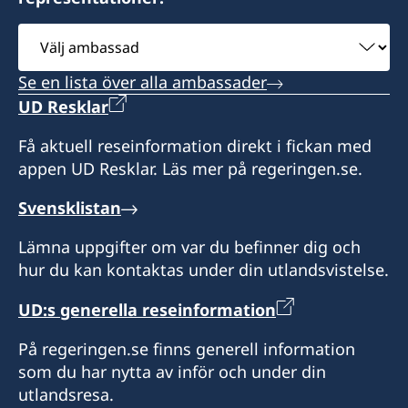
Besök på konsulatet enligt överenskommelse.
Paulina Ahokas
Sekreterare
Välj
Riitta Karén-Seivo
Mika Peltonen
Konsul
OBS: Konsulatet är stängt 6.7-9.8.
ambassad
Anita Husell-Karlström
Christian Näsman
Se en lista över alla ambassader
Konsul
UD Resklar
Sekreterare
Laura Langh-Lagerlöf
Få aktuell reseinformation direkt i fickan med
Maarit Näsman
appen UD Resklar. Läs mer på regeringen.se.
Sekreterare
Svensklistan
Fredrik Salonen
Lämna uppgifter om var du befinner dig och
hur du kan kontaktas under din utlandsvistelse.
UD:s generella reseinformation
På regeringen.se finns generell information
som du har nytta av inför och under din
utlandsresa.