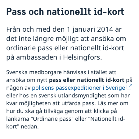
Rösta i Finland
Pass och nationellt id-kort
Hjälp till svenskar i Finland
Rösta i Finland
Från och med den 1 januari 2014 är
Pass och nationellt id-kort
det inte längre möjligt att ansöka om
Ansökan om pass
Samordningsnummer
Ansökan om nationellt id-kort
Svenskt medborgarskap
ordinarie pass eller nationellt id-kort
Utlämnande av färdigt pass/nationellt id-kort
Namnändring
på ambassaden i Helsingfors.
Provisoriska pass
Förnyelse av körkort
Pension och levnadsintyg
Svenska medborgare hänvisas i stället att
Vigsel i Finland
ansöka om nytt
pass eller nationellt id-kort
på
Akut hjälp
någon av
polisens passexpeditioner i Sverige
Information om avgifter
eller hos en svensk utlandsmyndighet som har
Reseinformation
kvar möjligheten att utfärda pass. Läs mer om
Service för svenska företag
Ambassadens reseinformation
hur du ska gå tillväga genom att klicka på
Aktuella händelser
Om olyckan är framme
Business Sweden i Finland
länkarna "Ordinarie pass" eller "Nationellt id-
Allmänna säkerhetsläget
Anmäla handelshinder
kort" nedan.
Terrorism
Naturförhållanden och katastrofer