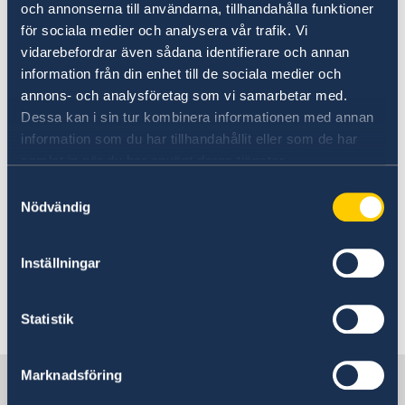
och annonserna till användarna, tillhandahålla funktioner
för sociala medier och analysera vår trafik. Vi
Läs mer genom att klicka på länken nedan.
vidarebefordrar även sådana identifierare och annan
information från din enhet till de sociala medier och
Ansökan om nationellt id-kort
annons- och analysföretag som vi samarbetar med.
Provisoriskt pass
Dessa kan i sin tur kombinera informationen med annan
information som du har tillhandahållit eller som de har
samlat in när du har använt deras tjänster.
Läs mer genom att klicka på länken nedan.
Samtyckesval
Nödvändig
Provisoriskt pass
Samordningsnummer
Inställningar
Läs mer genom att klicka på länken nedan.
Statistik
Samordningsnummer
Marknadsföring
Sverige i Finland