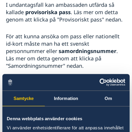
I undantagsfall kan ambassaden utfärda så
In- och utresebestämmelser
kallade
provisoriska pass
. Läs mer om detta
Hälso- och sjukvård
Lokala lagar och sedvänjor
genom att klicka på "Provisoriskt pass" nedan.
Kriminalitet och personlig säkerhet
Trafiksäkerhet
För att kunna ansöka om pass eller nationellt
Försäkringsskydd
id-kort måste man ha ett svenskt
Övriga upplysningar
personnummer eller
samordningsnummer
.
Läs mer om detta genom att klicka på
"Samordningsnummer" nedan.
Ordinarie pass
Samtycke
Information
Om
Läs mer genom att klicka på länken nedan.
Ansökan om pass
Denna webbplats använder cookies
Vi använder enhetsidentifierare för att anpassa innehållet
Nationellt id-kort