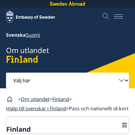
Sweden Abroad
Svenska
Suomi
Om utlandet
Finland
Välj
här
Om utlandet
Finland
Hjälp till svenskar i Finland
Pass och nationellt id-kort
Finland