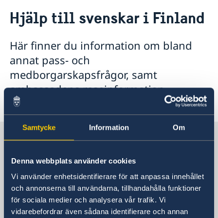
Rösta i Finland
Hjälp till svenskar i Finland
Hjälp till svenskar i Finland
Rösta i Finland
Reseinformation
Här finner du information om bland
Pass och nationellt id-kort
Service för svenska företag
Ambassadens reseinformation
annat pass- och
Ansökan om pass
Samordningsnummer
Aktuella händelser
Om olyckan är framme
Business Sweden i Finland
Ansökan om nationellt id-kort
Svenskt medborgarskap
medborgarskapsfrågor, samt
Allmänna säkerhetsläget
Anmäla handelshinder
Utlämnande av färdigt pass/nationellt id-kort
Namnändring
ambassadens reseinformation
Terrorism
Provisoriska pass
Förnyelse av körkort
Naturförhållanden och katastrofer
avseende Finland.
Pension och levnadsintyg
In- och utresebestämmelser
Vigsel i Finland
Hälso- och sjukvård
Akut hjälp
Samtycke
Information
Om
Lokala lagar och sedvänjor
Sverige i Finland
Information om avgifter
Kriminalitet och personlig säkerhet
Trafiksäkerhet
Denna webbplats använder cookies
Försäkringsskydd
Sveriges ambassad
Övriga upplysningar
Vi använder enhetsidentifierare för att anpassa innehållet
och annonserna till användarna, tillhandahålla funktioner
för sociala medier och analysera vår trafik. Vi
Finland, Helsingfors
vidarebefordrar även sådana identifierare och annan