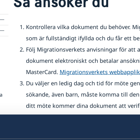
Så ansöker du
Kontrollera vilka dokument du behöver. Mi
som är fullständigt ifyllda och du får ett b
Följ Migrationsverkets anvisningar för att
dokument elektroniskt och betalar ansökni
MasterCard.
Migrationsverkets webbapplik
Du väljer en ledig dag och tid för möte g
sökande, även barn, måste komma till den
ra
ditt möte kommer dina dokument att verifi
att tas och en kort intervju kommer att g
Besök ambassaden och ta med dig origina
till din onlineansökan. Du behöver vara på 