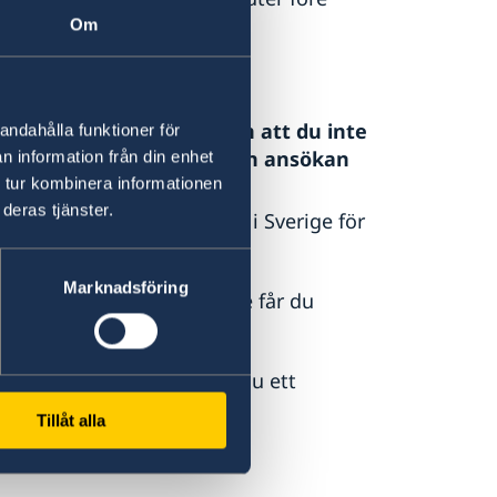
Om
inte meddelar ambassaden att du inte
andahålla funktioner för
l Migrationsverket och din ansökan
n information från din enhet
 tur kombinera informationen
deras tjänster.
öras till Migrationsverket i Sverige för
Marknadsföring
 fattat beslut i ditt ärende får du
år uppehållstillstånd får du ett
rmation om det i avsnittet
Tillåt alla