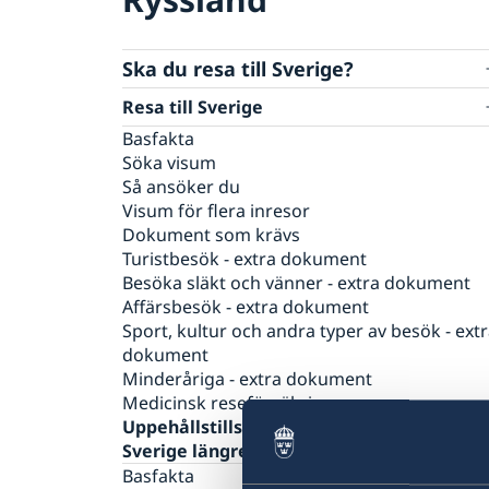
Ska du resa till Sverige?
Resa till Sverige
Basfakta
Söka visum
Så ansöker du
Visum för flera inresor
Dokument som krävs
Turistbesök - extra dokument
Besöka släkt och vänner - extra dokument
Affärsbesök - extra dokument
Sport, kultur och andra typer av besök - ext
dokument
Minderåriga - extra dokument
Medicinsk reseförsäkring
Uppehållstillstånd för besök (Besöka
Sverige längre tid än 90 dagar)
Basfakta