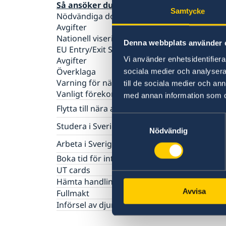
Så ansöker du
Samtycke
Nödvändiga dokument
Avgifter
Nationell visering
Denna webbplats använder 
EU Entry/Exit System
Vi använder enhetsidentifierar
Avgifter
Överklaga
sociala medier och analysera 
Varning för nätbedrägerier
till de sociala medier och a
Vanligt förekommande frågor
med annan information som du 
Flytta till nära anhörig i Sverige
Samtyckesval
Så ansöker du om uppehållstillstånd
Studera i Sverige
Nödvändig
Nödvändiga dokument
Basfakta
Arbeta i Sverige
Avgifter
Så ansöker du
Vanligt förekommande frågor
Basfakta
Boka tid för intervju
Dokument som krävs
Så ansöker du
UT cards
Avgifter
Dokument som krävs
Hämta handlingar/dokument
Vanligt förekommande frågor
Avgifter
Avvisa
Fullmakt
Vanligt förekommande frågor
Införsel av djur till Sverige