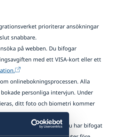
grationsverket prioriterar ansökningar
eslut snabbare.
 ansöka på webben. Du bifogar
ngsavgiften med ett VISA-kort eller ett
ation.
enom onlinebokningsprocessen. Alla
 bokade personliga intervjun. Under
eras, ditt foto och biometri kommer
enomföras.
len av de dokument som du har bifogat
plats i receptionen 15 minuter före