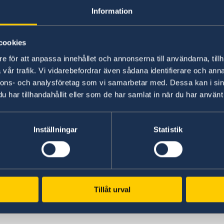
Information
utsatt intervjutid.
Kontakt
cookies
Om du inte kommer till intervjun eller 
e för att anpassa innehållet och annonserna till användarna, tillh
kan komma, skickas ditt ärende ändå til
vår trafik. Vi vidarebefordrar även sådana identifierare och anna
kan komma att avslås.
nnons- och analysföretag som vi samarbetar med. Dessa kan i sin
har tillhandahållit eller som de har samlat in när du har använt 
Efter intervjun kommer ditt ärende att överf
prövning.
Inställningar
Statistik
Vänta på beslutet. När Migrationsverket har
besked om det via e-post.
Vänta på uppehållstillståndskortet. Om du f
uppehållstillståndskort. Du hittar mer info
Tillåt urval
Utfärdande av dokument