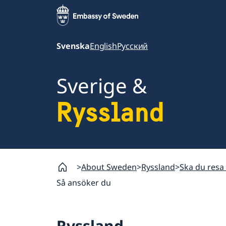
Svenska
English
Русский
Sverige &
Ryssland
About Sweden
Ryssland
Ska du resa 
Så ansöker du
Ryssland