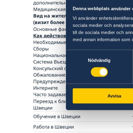
дополнительные документы
Медицинская страховка путешественника
Denna webbplats använder 
Вид на жительство с целью визита
Vi använder enhetsidentifierar
(визит более чем на 90 дней)
sociala medier och analysera 
Основные факты
till de sociala medier och a
Как действовать
med annan information som du 
Необходимые документы
Сборы
Samtyckesval
Национальная виза
Nödvändig
Система Въезда/Выезда в ЕС
Консульский сбор за визу
Обжалование решения по заявлению на в
Предупреждение о мошенничестве в
Интернете
Часто задаваемые вопросы
Avvisa
Переезд к близкому родственнику в
Швеции
Как оформить ВНЖ
Обучение в Швеции
Необходимые документы
Общие сведения
Работа в Швеции
Сборы
Подача заявления