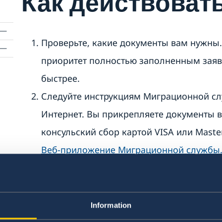
Как действоват
Проверьте, какие документы вам нужны.
приоритет полностью заполненным заяв
быстрее.
Следуйте инструкциям Миграционной сл
Интернет. Вы прикрепляете документы в
консульский сбор картой VISA или Maste
Веб-приложение Миграционной службы
Вы выбираете выходной день и время дл
бронирования. Все заявители, включая 
забронированное личное собеседование.
Information
ваши документы, сделана фотография и 