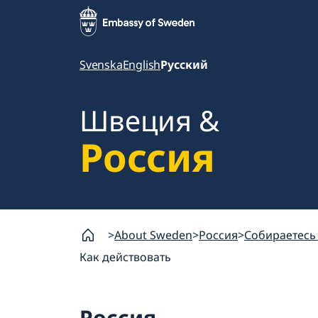
Svenska
English
Русский
Швеция &
Россия
About Sweden
Россия
Собираетесь
Как действовать
Россия