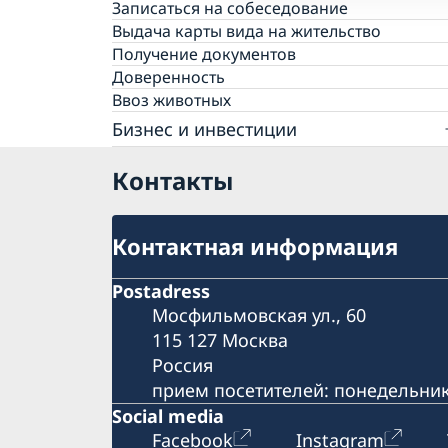
Часто задаваемые вопросы
Общие сведения
Записаться на собеседование
Необходимые документы
Подача заявления
Выдача карты вида на жительство
Консульский сбор
Необходимые документы
Получение документов
Часто задаваемые вопросы
Консульский сбор
Доверенность
Часто задаваемые вопросы
Ввоз животных
Бизнес и инвестиции
Швеция и Россия: экономические отноше
Контакты
Бизнес-завтраки для шведских компаний
Business Sweden
Контактная информация
Postadress
Мосфильмовская ул., 60
115 127 Москва
Россия
прием посетителей: понедельник
Social media
Facebook
Instagram