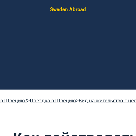
Sweden Abroad
 в Швецию?
Поездка в Швецию
Вид на жительство с цел