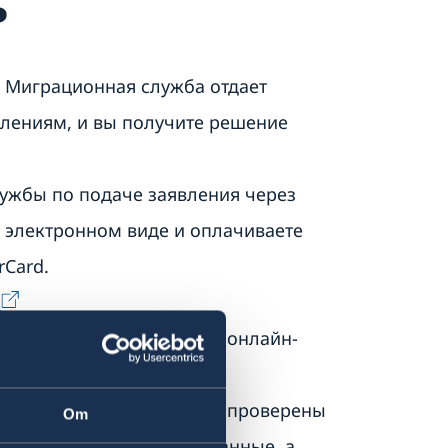
ь
 Миграционная служба отдает
лениям, и вы получите решение
ужбы по подаче заявления через
 электронном виде и оплачиваете
rCard.
.
я встречи через процесс онлайн-
детей, должны прийти на
 Во время встречи будут проверены
Om
взяты биометрические данные, а