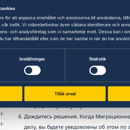
cookies
также проведено короткое собеседовани
e för att anpassa innehållet och annonserna till användarna, tillh
Посетите посольство и возьмите с собо
vår trafik. Vi vidarebefordrar även sådana identifierare och anna
приложили к своему онлайн-заявлению.
nnons- och analysföretag som vi samarbetar med. Dessa kan i sin
har tillhandahållit eller som de har samlat in när du har använt 
за 15 минут до назначенного времени с
Контакты
Inställningar
Statistik
Если вы не явитесь на собеседование 
изу
что не можете приехать, ваше дело вс
Миграционную службу, и ваше заявле
Tillåt urval
После собеседования ваше дело будет п
Миграционную службу.
Дождитесь решения. Когда Миграционн
делу, вы будете уведомлены об этом по 