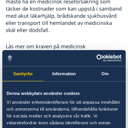
måste ha en medicinsk reseförsäkring som
täcker de kostnader som kan uppstå i samband
med akut läkarhjälp, brådskande sjukhusvård
eller transport till hemlandet av medicinska
skäl eller dödsfall.
Läs mer om kraven på medicinsk
reseförsäkring under
Medicinsk reseförsäkring
.
Samtycke
Information
Om
E. Information som möjliggör bedömning av
avsikten att lämna medlemsstaternas
Denna webbplats använder cookies
territorium innan den sökta viseringen löper
Vi använder enhetsidentifierare för att anpassa innehållet
ut
och annonserna till användarna, tillhandahålla funktioner
för sociala medier och analysera vår trafik. Vi
Bokning av resa
:
flygbiljetter eller
vidarebefordrar även sådana identifierare och annan