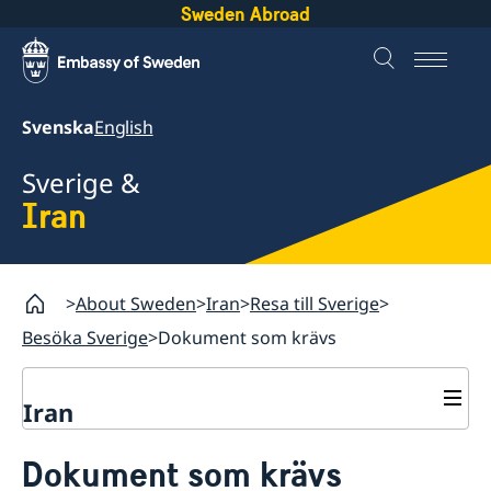
Sweden Abroad
Svenska
English
Sverige &
Iran
About Sweden
Iran
Resa till Sverige
Besöka Sverige
Dokument som krävs
Iran
Resa till Sverige
Dokument som krävs
Boka tid