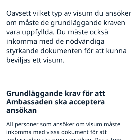
Besöka Sverige
Oavsett vilket typ av visum du ansöker
Allmän information Schengenvisum
om måste de grundläggande kraven
Dokument som krävs
vara uppfyllda. Du måste också
Medicinsk reseförsäkring
Besöka släkt och vänner
Om din ansökan beviljas
inkomma med de nödvändiga
Affärsbesök/Konferens
Överklaga
Officiell tjänsteresa
styrkande dokumenten för att kunna
Besök släkt och vänner längre än 90 dagar
Sport- och kulturbesök
beviljas ett visum.
FAQ
Turistbesök
Minderåriga (Under 18 år)
Flytta till någon i Sverige
Studera i Sverige
Arbeta i Sverige
EU-familjemedlemmar
Grundläggande krav för att
Uppehållstillståndskort
Ambassaden ska acceptera
Avgifter
ansökan
All personer som ansöker om visum måste
inkomma med vissa dokument för att
ambassaden ska pröva ansökan. Dessutom