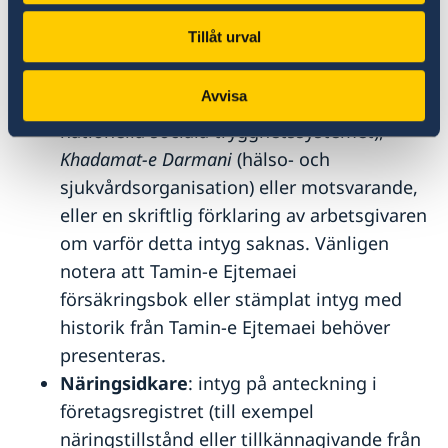
Anställda
: anställningsintyg eller senaste
Tillåt urval
anställningsavtal och lönebesked för de
senaste tre månaderna, intyg på
Avvisa
anslutning till
Tamin-e Ejtemaei
(det
nationella sociala trygghetssystemet),
Khadamat-e Darmani
(hälso- och
sjukvårdsorganisation) eller motsvarande,
eller en skriftlig förklaring av arbetsgivaren
om varför detta intyg saknas. Vänligen
notera att Tamin-e Ejtemaei
försäkringsbok eller stämplat intyg med
historik från Tamin-e Ejtemaei behöver
presenteras.
Näringsidkare
: intyg på anteckning i
företagsregistret (till exempel
näringstillstånd eller tillkännagivande från