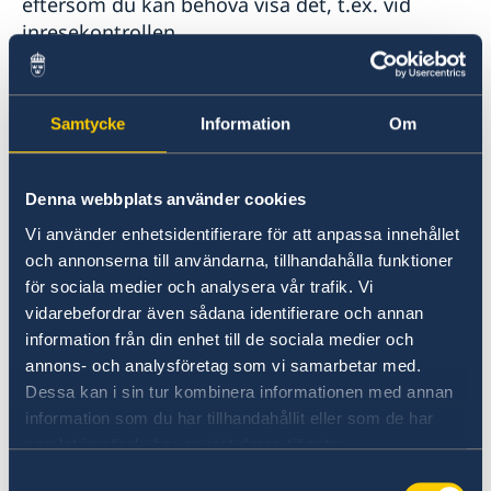
eftersom du kan behöva visa det, t.ex. vid
inresekontrollen.
För att se en lista över godkända medicinska
reseförsäkringsföretag, klicka
här.
Samtycke
Information
Om
Undantag
Denna webbplats använder cookies
Vissa yrkesgrupper kan undantas från kravet på
Vi använder enhetsidentifierare för att anpassa innehållet
att teckna en försäkring mot bakgrund av att
och annonserna till användarna, tillhandahålla funktioner
de redan har en motsvarande försäkring i sitt
för sociala medier och analysera vår trafik. Vi
arbete.
vidarebefordrar även sådana identifierare och annan
information från din enhet till de sociala medier och
annons- och analysföretag som vi samarbetar med.
Undantagen från kravet på medicinsk
Dessa kan i sin tur kombinera informationen med annan
försäkring är även den som:
information som du har tillhandahållit eller som de har
samlat in när du har använt deras tjänster.
har ett diplomatpass
Samtyckesval
ansöker om visering för