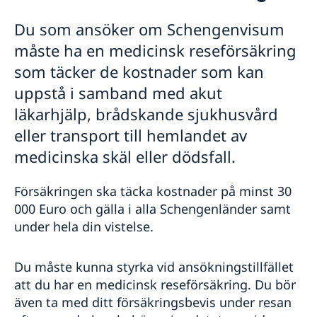
Besöka Sverige
Du som ansöker om Schengenvisum
Allmän information Schengenvisum
måste ha en medicinsk reseförsäkring
Dokument som krävs
som täcker de kostnader som kan
Medicinsk reseförsäkring
Besöka släkt och vänner
Om din ansökan beviljas
uppstå i samband med akut
Affärsbesök/Konferens
Överklaga
Officiell tjänsteresa
läkarhjälp, brådskande sjukhusvård
Besök släkt och vänner längre än 90 dagar
Sport- och kulturbesök
eller transport till hemlandet av
FAQ
Turistbesök
Minderåriga (Under 18 år)
Flytta till någon i Sverige
medicinska skäl eller dödsfall.
Studera i Sverige
Arbeta i Sverige
Försäkringen ska täcka kostnader på minst 30
EU-familjemedlemmar
000 Euro och gälla i alla Schengenländer samt
Uppehållstillståndskort
under hela din vistelse.
Avgifter
Du måste kunna styrka vid ansökningstillfället
att du har en medicinsk reseförsäkring. Du bör
även ta med ditt försäkringsbevis under resan