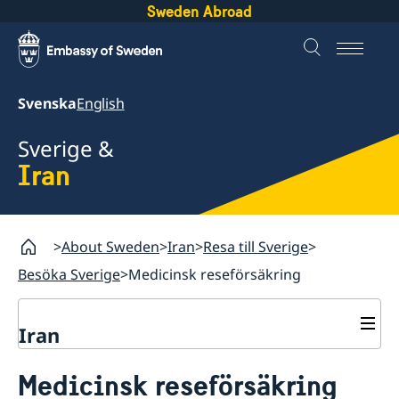
Sweden Abroad
Svenska
English
Sverige &
Iran
About Sweden
Iran
Resa till Sverige
Besöka Sverige
Medicinsk reseförsäkring
Iran
Resa till Sverige
Medicinsk reseförsäkring
Boka tid